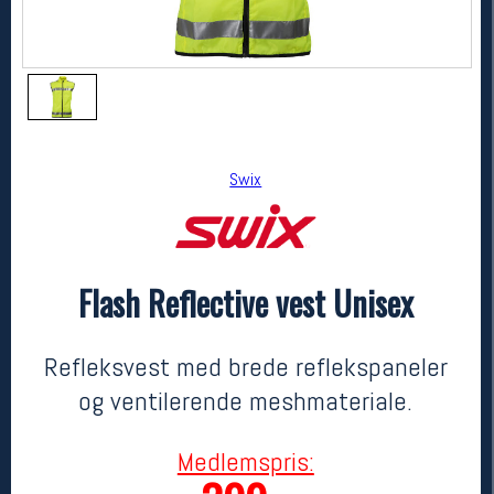
Swix
Flash Reflective vest Unisex
Swix
Flash Reflective vest Unisex
599,-
399,-
Refleksvest med brede reflekspaneler
MEDLEM:
og ventilerende meshmateriale.
Medlemspris: