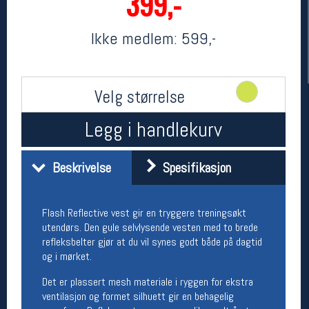
399,-
Ikke medlem:
599,-
Velg størrelse
Legg i handlekurv
Her finner du oss
Beskrivelse
Spesifikasjon
Oslo Sportslager
Torggata 20
0183 Oslo
Flash Reflective vest gir en tryggere treningsøkt
Telefon: 23 32 62 00
utendørs. Den gule selvlysende vesten med to brede
(telefontid man-fredag klokken 10-13)
refleksbelter gjør at du vil synes godt både på dagtid
Vis i kart
og i mørket.
Om oss
Kontakt oss
Det er plassert mesh materiale i ryggen for ekstra
ventilasjon og formet silhuett gir en behagelig