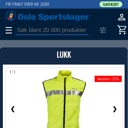
FRI FRAKT OVER KR 1000
GAVEKORT
☰
PRODUKT
LUKK
Produkter (1)
Bruk filter til å spisse søket
1 / 1
Medlem -33%
Medlem -33%
❮
❯