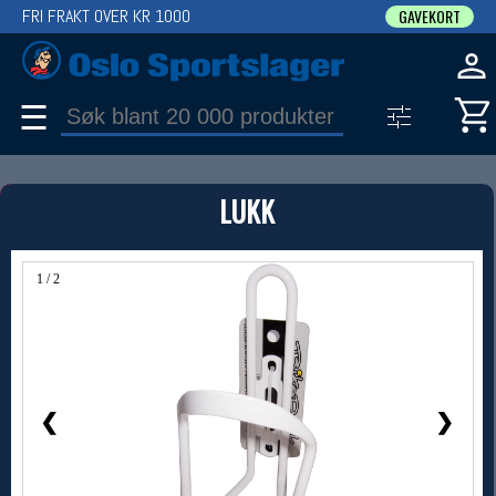
FRI FRAKT OVER KR 1000
GAVEKORT
☰
PRODUKT
LUKK
Produkter (1)
Bruk filter til å spisse søket
1 / 2
❮
❯