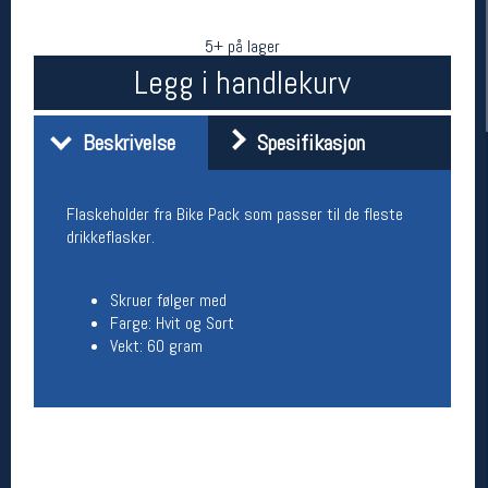
5+ på lager
Legg i handlekurv
Beskrivelse
Spesifikasjon
Flaskeholder fra Bike Pack som passer til de fleste
drikkeflasker.
Her finner du oss
Oslo Sportslager
Skruer følger med
Torggata 20
Farge: Hvit og Sort
0183 Oslo
Vekt: 60 gram
Telefon: 23 32 62 00
(telefontid man-fredag klokken 10-13)
Vis i kart
Om oss
Kontakt oss