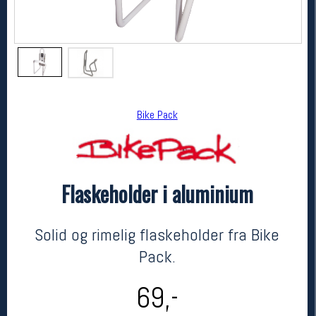
Bike Pack
Flaskeholder i aluminium
Bike Pack
Flaskeholder i aluminium
kr 69
Solid og rimelig flaskeholder fra Bike
Pack.
69,-