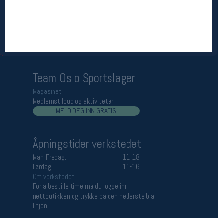
Åpningstider butikk
Man-Fredag:
11-18
Lørdag:
11-16
Team Oslo Sportslager
Magasinet
Medlemstilbud og aktiviteter
MELD DEG INN GRATIS
Åpningstider verkstedet
Man-Fredag:
11-18
Lørdag:
11-16
Om verkstedet
For å bestille time må du logge inn i
nettbutikken og trykke på den nederste blå
linjen