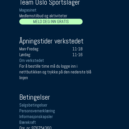
Team Oslo Sportslager
Magasinet
Medlemstilbud og aktiviteter
MELD DEG INN GRATIS
Åpningstider verkstedet
Man-Fredag:
11-18
Lørdag:
11-16
Om verkstedet
For å bestille time må du logge inn i
nettbutikken og trykke på den nederste blå
linjen
Betingelser
Salgsbetingelser
Personsvernerklæring
Informasjonskapsler
Bærekraft
Org. nr: 976754360