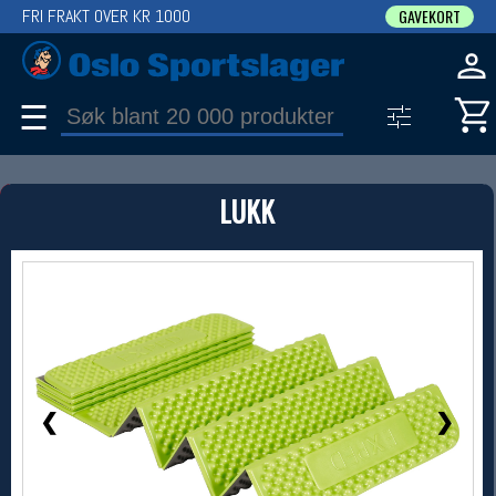
FRI FRAKT OVER KR 1000
GAVEKORT
☰
PRODUKT
LUKK
Produkter (1)
Bruk filter til å spisse søket
1 / 3
❮
❯