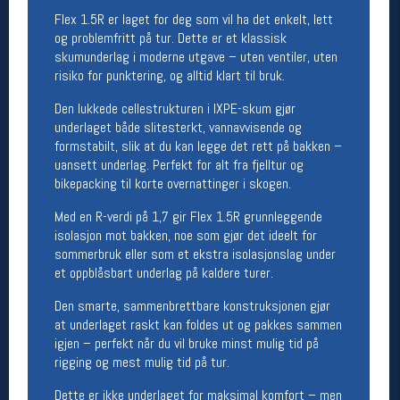
Åpningstider butikk
Flex 1.5R er laget for deg som vil ha det enkelt, lett
og problemfritt på tur. Dette er et klassisk
Man-Fredag:
11-18
skumunderlag i moderne utgave – uten ventiler, uten
Lørdag:
11-16
risiko for punktering, og alltid klart til bruk.
Den lukkede cellestrukturen i IXPE-skum gjør
underlaget både slitesterkt, vannavvisende og
Team Oslo Sportslager
formstabilt, slik at du kan legge det rett på bakken –
uansett underlag. Perfekt for alt fra fjelltur og
Magasinet
bikepacking til korte overnattinger i skogen.
Medlemstilbud og aktiviteter
MELD DEG INN GRATIS
Med en R-verdi på 1,7 gir Flex 1.5R grunnleggende
isolasjon mot bakken, noe som gjør det ideelt for
sommerbruk eller som et ekstra isolasjonslag under
Åpningstider verkstedet
et oppblåsbart underlag på kaldere turer.
Man-Fredag:
11-18
Den smarte, sammenbrettbare konstruksjonen gjør
Lørdag:
11-16
at underlaget raskt kan foldes ut og pakkes sammen
Om verkstedet
For å bestille time må du logge inn i
igjen – perfekt når du vil bruke minst mulig tid på
nettbutikken og trykke på den nederste blå
rigging og mest mulig tid på tur.
linjen
Dette er ikke underlaget for maksimal komfort – men