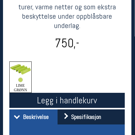
turer, varme netter og som ekstra
beskyttelse under oppblåsbare
underlag.
750,-
Her finner du oss
Oslo Sportslager
Torggata 20
LIME
GRØNN
0183 Oslo
Legg i handlekurv
Telefon: 23 32 62 00
(telefontid man-fredag klokken 10-13)
Vis i kart
Beskrivelse
Spesifikasjon
Om oss
Kontakt oss