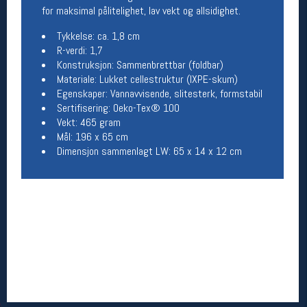
for maksimal pålitelighet, lav vekt og allsidighet.
Betingelser
Tykkelse: ca. 1,8 cm
Salgsbetingelser
R-verdi: 1,7
Personsvernerklæring
Konstruksjon: Sammenbrettbar (foldbar)
Informasjonskapsler
Materiale: Lukket cellestruktur (IXPE-skum)
Bærekraft
Egenskaper: Vannavvisende, slitesterk, formstabil
Org. nr: 976754360
Sertifisering: Oeko-Tex® 100
Vekt: 465 gram
Mål: 196 x 65 cm
Ledige stillinger
Dimensjon sammenlagt LW: 65 x 14 x 12 cm
Ledige stillinger
Følg oss på