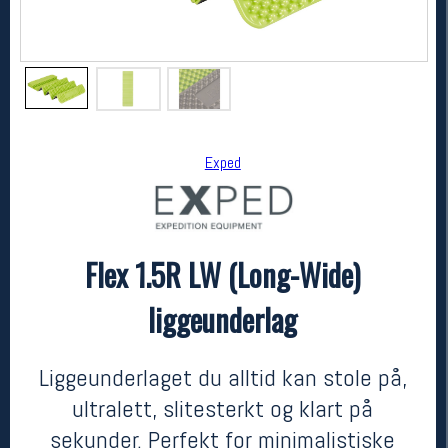
Exped
Flex 1.5R LW (Long-Wide)
Exped
Flex 1.5R LW (Long-Wide) liggeunderlag
liggeunderlag
kr 750
Liggeunderlaget du alltid kan stole på,
ultralett, slitesterkt og klart på
sekunder. Perfekt for minimalistiske