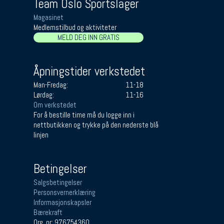
Team Oslo Sportslager
Magasinet
Medlemstilbud og aktiviteter
MELD DEG INN GRATIS
Åpningstider verkstedet
Man-Fredag:
11-18
Lørdag:
11-16
Om verkstedet
For å bestille time må du logge inn i
nettbutikken og trykke på den nederste blå
linjen
Betingelser
Salgsbetingelser
Personsvernerklæring
Informasjonskapsler
Bærekraft
Org. nr: 976754360