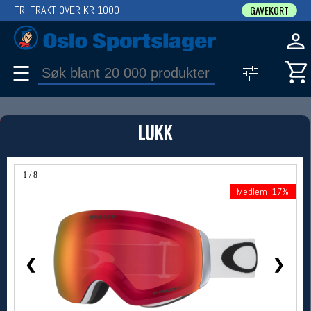
FRI FRAKT OVER KR 1000
GAVEKORT
☰
PRODUKT
LUKK
Produkter (1)
Bruk filter til å spisse søket
1 / 8
Medlem -17%
Medlem -17%
❮
❯