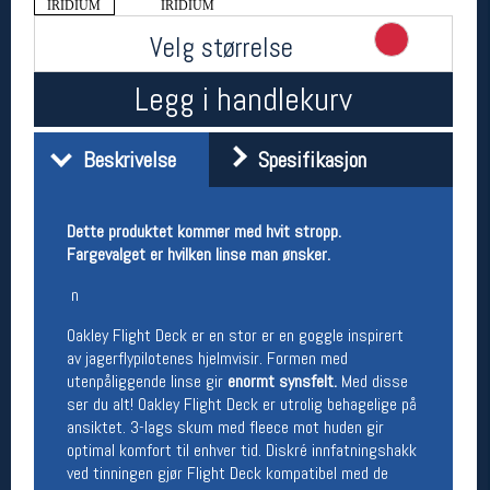
IRIDIUM
IRIDIUM
Åpningstider butikk
Velg størrelse
Man-Fredag:
11-18
Lørdag:
11-16
Legg i handlekurv
Beskrivelse
Spesifikasjon
Team Oslo Sportslager
Magasinet
Medlemstilbud og aktiviteter
Dette produktet kommer med hvit stropp.
MELD DEG INN GRATIS
Fargevalget er hvilken linse man ønsker.
n
Åpningstider verkstedet
Oakley Flight Deck er en stor er ​en goggle inspirert
Man-Fredag:
11-18
av jagerflypilotenes hjelmvisir. Formen med
Lørdag:
11-16
utenpåliggende linse gir
enormt synsfelt.
Med disse
Om verkstedet
ser du alt! Oakley Flight Deck er utrolig behagelige på
For å bestille time må du logge inn i
ansiktet. 3-lags skum med fleece mot huden gir
nettbutikken og trykke på den nederste blå
optimal komfort til enhver tid. Diskré innfatningshakk
linjen
ved tinningen gjør Flight Deck kompatibel med de