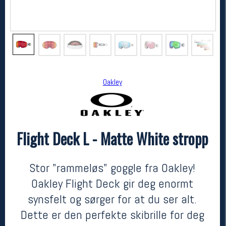
Oakley
Flight Deck L - Matte White stropp
Oakley
Flight Deck L - Matte White stropp
2530,-
2099,-
Stor "rammeløs" goggle fra Oakley!
MEDLEM:
Oakley Flight Deck gir deg enormt
synsfelt og sørger for at du ser alt.
Dette er den perfekte skibrille for deg