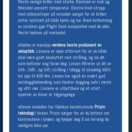
fleste vanlige briller med styrke. Rammen er myk og
fleksibel uansett temperatur. Ekstra bred stropp
Betingelser
med silikonstriper på innsiden sørger for at brillen
sitter optimalt på både hjelm og lue. Bred innfestning
Salgsbetingelser
av strikken gjør Flight Deck kompatibel med de aller
Personsvernerklæring
fleste hjelmer på markedet.
Informasjonskapsler
Bærekraft
Org. nr: 976754360
nOakley er kanskje
verdens beste produsent av
skioptikk.
Linsene er nøye utformet for at du både
skal være godt beskyttet mot stråling, og se alt
Ledige stillinger
som befinner seg foran deg. Linsen filtrerer ut alt av
UVA-, UVB-, og UVC-stråling i tillegg til skadelig blått
Ledige stillinger
lys opp til 400 Nm. Linsen har også en svært god
antiduggbehandling som hindrer dugging selv i varmt
og vått vær. Linsene er utbyttbare og et stort
Følg oss på
spekter av linser er tilgjengelige.
nDenne modellen har Oakleys banebrytende
Prizm-
teknologi
i linsen. Prizm sørger for at du lettere ser
kontrastene i snøen, og hjelper deg å se terreng du
vanligvis ikke ser.