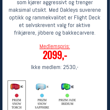
som kjører aggressivt og trenger
maksimal utsikt. Med Oakleys suverene
optikk og rammekvalitet er Flight Deck
et selvskrevent valg for aktive
frikjørere, jibbere og bakkecarvere.
Medlemspris:
2099,-
Her finner du oss
Oslo Sportslager
Ikke medlem:
2530,-
Torggata 20
0183 Oslo
Telefon: 23 32 62 00
(telefontid man-fredag klokken 10-13)
Vis i kart
Om oss
Kontakt oss
PRIZM
PRIZM
PRIZM JADE
SNOW
SNOW
IRIDIUM
TORCH
SAPPHIRE