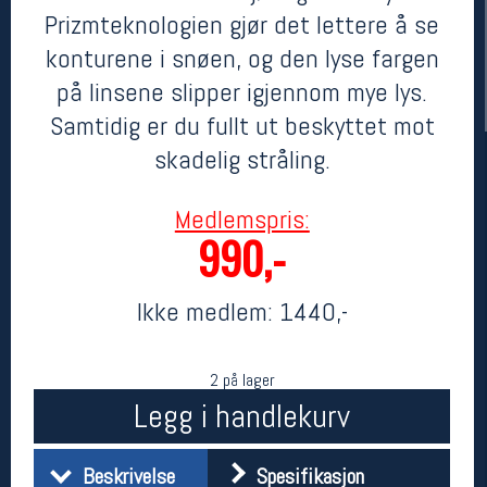
Prizmteknologien gjør det lettere å se
konturene i snøen, og den lyse fargen
på linsene slipper igjennom mye lys.
Samtidig er du fullt ut beskyttet mot
skadelig stråling.
Medlemspris:
990,-
Her finner du oss
Oslo Sportslager
Ikke medlem:
1440,-
Torggata 20
0183 Oslo
Telefon: 23 32 62 00
(telefontid man-fredag klokken 10-13)
2 på lager
Vis i kart
Legg i handlekurv
Om oss
Kontakt oss
Beskrivelse
Spesifikasjon