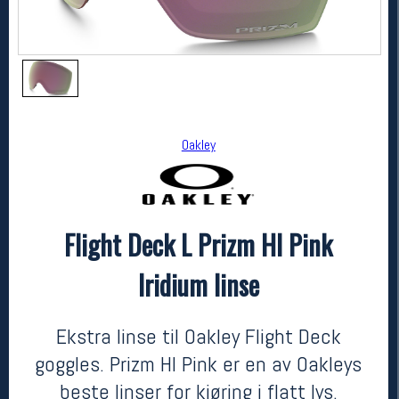
Oakley
Flight Deck L Prizm HI Pink
Oakley
Flight Deck L Prizm HI Pink Iridium linse
Iridium linse
1440,-
990,-
MEDLEM:
Ekstra linse til Oakley Flight Deck
goggles. Prizm HI Pink er en av Oakleys
beste linser for kjøring i flatt lys.