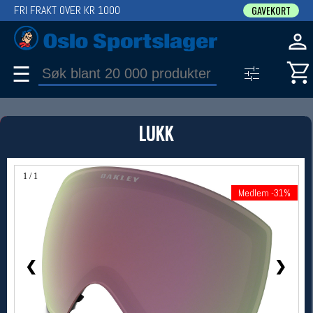
FRI FRAKT OVER KR 1000
GAVEKORT
☰
PRODUKT
LUKK
Produkter (1)
Bruk filter til å spisse søket
1 / 1
Medlem -31%
Medlem -31%
❮
❯