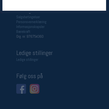
Betingelser
Salgsbetingelser
Personsvernerklæring
Informasjonskapsler
Bærekraft
Org. nr: 976754360
Ledige stillinger
Ledige stillinger
Følg oss på