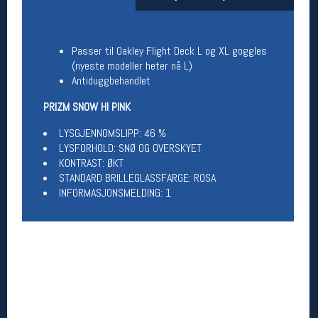
Åpningstider butikk
Man-Fredag:
11-18
Passer til Oakley Flight Deck L og XL goggles
Lørdag:
11-16
(nyeste modeller heter nå L)
Antiduggbehandlet
PRIZM SNOW HI PINK
Team Oslo Sportslager
LYSGJENNOMSLIPP: 46 %
Magasinet
LYSFORHOLD: SNØ OG OVERSKYET
Medlemstilbud og aktiviteter
MELD DEG INN GRATIS
KONTRAST: ØKT
STANDARD BRILLEGLASSFARGE: ROSA
INFORMASJONSMELDING: 1
Åpningstider verkstedet
Man-Fredag:
11-18
Lørdag:
11-16
Om verkstedet
For å bestille time må du logge inn i
nettbutikken og trykke på den nederste blå
linjen