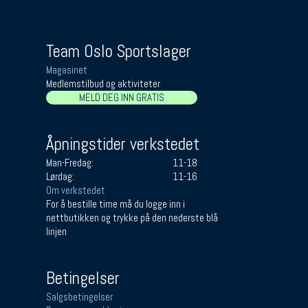
Team Oslo Sportslager
Magasinet
Medlemstilbud og aktiviteter
MELD DEG INN GRATIS
Åpningstider verkstedet
Man-Fredag:
11-18
Lørdag:
11-16
Om verkstedet
For å bestille time må du logge inn i
nettbutikken og trykke på den nederste blå
linjen
Betingelser
Salgsbetingelser