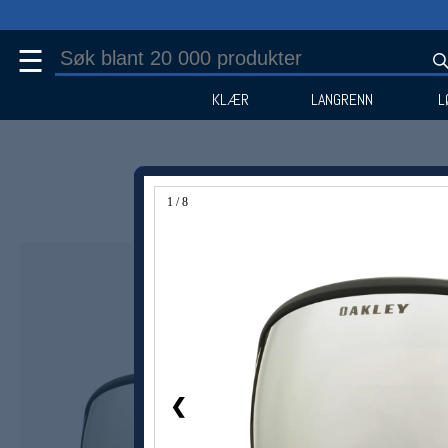
☰
KLÆR
LANGRENN
L
1 / 8
Medlem -25%
❮