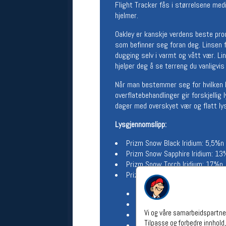
Flight Tracker fås i størrelsene med
Åpningstider verkstedet
hjelmer.
Man-Fredag:
11-18
Oakley er kanskje verdens beste prod
Lørdag:
11-16
som befinner seg foran deg. Linsen fi
Om verkstedet
dugging selv i varmt og vått vær. Li
For å bestille time må du logge inn i
hjelper deg å se terreng du vanligvis
nettbutikken og trykke på den
nederste blå linjen
Når man bestemmer seg for hvilken lin
overflatebehandlinger gir forskjellig
dager med overskyet vær og flatt ly
Følg oss på
Lysgjennomslipp:
Prizm Snow Black Iridium: 5,5%n
Prizm Snow Sapphire Iridium: 13
Prizm Snow Torch Iridium: 17%n
Prizm snow Hi Pink: 46%n
100% beskyttelse mot UVA, UVB
F3 Antiduggbeskyttelse
Vi og våre samarbeidspartner
Leveres med oppevaringspos
Tilpasse og forbedre innhold,
OTG-goggle: Kan brukes på utsi