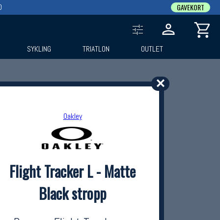
0
GAVEKORT
SYKLING
TRIATLON
OUTLET
✕
Oakley
Flight Tracker L - Matte
Black stropp