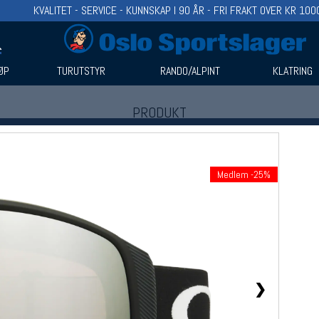
KVALITET - SERVICE - KUNNSKAP I 90 ÅR - FRI FRAKT OVER KR 100
ØP
TURUTSTYR
RANDO/ALPINT
KLATRING
PRODUKT
Produkter (1)
Bruk filter til å spisse søket
Medlem -25%
❯