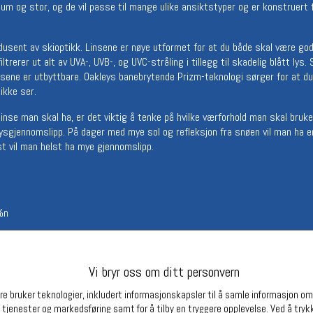
ium og stor, og de vil passe til mange ulike ansiktstyper og er konstruert 
Betingelser
Ledi
Salgsbetingelser
Ledige 
usent av skioptikk. Linsene er nøye utformet for at du både skal være god
Personsvernerklæring
ltrerer ut alt av UVA-, UVB-, og UVC-stråling i tillegg til skadelig blått ly
Informasjonskapsler
nsene er utbyttbare. Oakleys banebrytende Prizm-teknologi sørger for at du
Bærekraft
 ikke ser.
Org. nr: 976754360
se man skal ha, er det viktig å tenke på hvilke værforhold man skal bruke br
 lysgjennomslipp. På dager med mye sol og refleksjon fra snøen vil man ha e
st vil man helst ha mye gjennomslipp.
Partnere
%n
 og UVC i tillegg til skadelig blått lys opp til 400 m
Vi bryr oss om ditt personvern
e bruker teknologier, inkludert informasjonskapsler til å samle informasjon om d
e
 tjenester og markedsføring samt for å tilby en tryggere opplevelse. Ved å trykk
den av de fleste vanlige briller