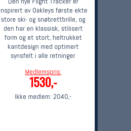
Den nye Flight Tracker er
inspirert av Oakleys første ekte
store ski- og snøbrettbrille, og
den har en klassisk, stilisert
form og et stort, heltrukket
kantdesign med optimert
synsfelt i alle retninger.
Medlemspris:
1530,-
Ikke medlem:
2040,-