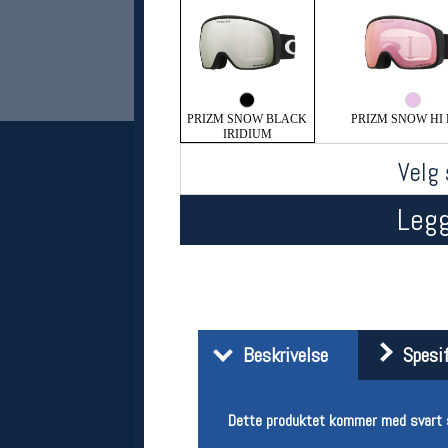
PRIZM SNOW BLACK
PRIZM SNOW HI 
IRIDIUM
Velg 
Legg
Her finner du oss
Oslo Sportslager
Torggata 20
0183 Oslo
Telefon: 23 32 62 00
(telefontid man-fredag klokken 10-13)
Beskrivelse
Spesif
Vis i kart
Om oss
Kontakt oss
Dette produktet kommer med svart st