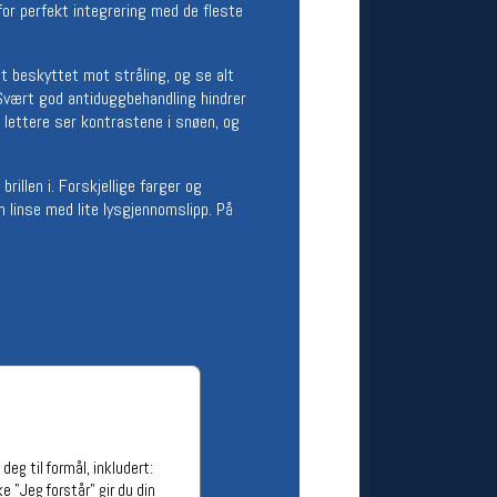
for perfekt integrering med de fleste
ge stillinger
stillinger
t beskyttet mot stråling, og se alt
s. Svært god antiduggbehandling hindrer
 lettere ser kontrastene i snøen, og
illen i. Forskjellige farger og
n linse med lite lysgjennomslipp. På
eg til formål, inkludert:
e "Jeg forstår" gir du din