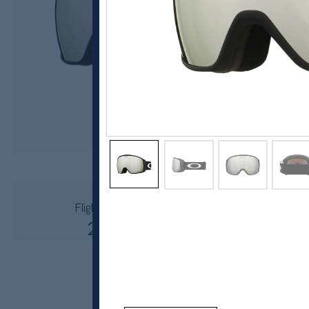
Oakley
Flight Tracker L - Matte Black stropp
2040,-
1530,-
MEDLEM: