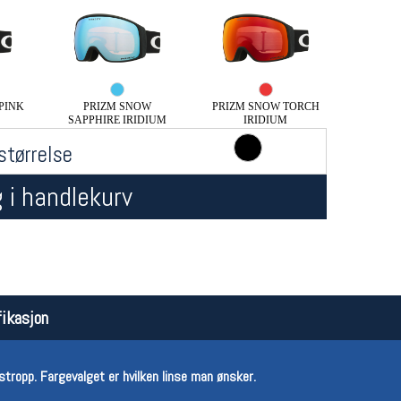
PINK
PRIZM SNOW
PRIZM SNOW TORCH
SAPPHIRE IRIDIUM
IRIDIUM
størrelse
 i handlekurv
Åpningstider butikk
Team
Man-Fredag:
11-18
Magasi
Lørdag:
11-16
Medlem
ikasjon
ropp. Fargevalget er hvilken linse man ønsker.