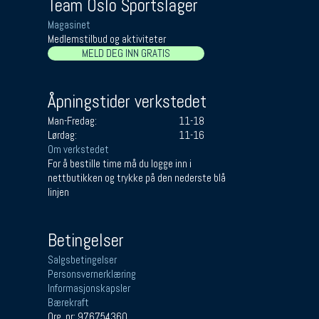
Team Oslo Sportslager
Magasinet
Medlemstilbud og aktiviteter
MELD DEG INN GRATIS
Åpningstider verkstedet
Man-Fredag:
11-18
Lørdag:
11-16
Om verkstedet
For å bestille time må du logge inn i
nettbutikken og trykke på den nederste blå
linjen
Betingelser
Salgsbetingelser
Personsvernerklæring
Informasjonskapsler
Bærekraft
Org. nr: 976754360