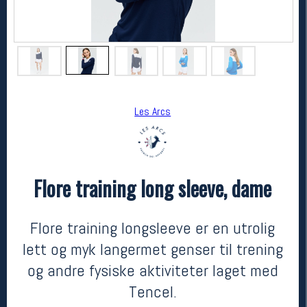
Les Arcs
Flore training long sleeve, dame
Les Arcs
Flore training long sleeve, dame
kr 899
Flore training longsleeve er en utrolig
lett og myk langermet genser til trening
og andre fysiske aktiviteter laget med
Tencel.