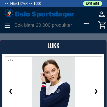
FRI FRAKT OVER KR 1000
GAVEKORT
☰
PRODUKT
LUKK
Produkter (1)
Bruk filter til å spisse søket
2 / 5
❮
❯