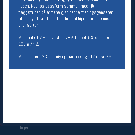
huden. Noe løs passform sammen med rib i
Åpningstider butikk
flaggstriper på armene gjør denne treningsgenseren
Man-Fredag:
11-18
til din nye favoritt, enten du skal løpe, spille tennis
Lørdag:
11-16
eller gå tur.
Materiale: 67% polyester, 28% tencel, 5% spandex.
190 g /m2.
Team Oslo Sportslager
Modellen er 173 cm høy og har på seg størrelse XS.
Magasinet
Medlemstilbud og aktiviteter
MELD DEG INN GRATIS
Åpningstider verkstedet
Man-Fredag:
11-18
Lørdag:
11-16
Om verkstedet
For å bestille time må du logge inn i
nettbutikken og trykke på den nederste blå
linjen