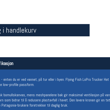
 i handlekurv
Åpningstider butikk
Team
ikasjon
Man-Fredag:
11-18
Magasi
Lørdag:
11-16
Medlem
 - enten du er ved vannet, på tur eller i byen. Flying Fish LoPro Trucker H
e low-profile passform.
gisk bomullskanvas, mens meshpanelene bak gir maksimal ventilasjon på va
rn som bidrar til å redusere plastavfall i havet. Den lavere kronen gir en 
 Patagonia-brukere foretrekker til daglig bruk.