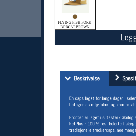
FLYING FISH FORK:
BOBCAT BROWN
Legg
Her finner du oss
Beskrivelse
Spesif
Oslo Sportslager
Torggata 20
0183 Oslo
En caps laget for lange dager i solen
Telefon: 23 32 62 00
Patagonias miljøfokus og komfortabl
(telefontid man-fredag klokken 10-13)
Vis i kart
Fronten er laget i slitesterk økolo
Om oss
Kontakt oss
NetPlus - 100 % resirkulerte fiskega
tradisjonelle truckercaps, noe mange