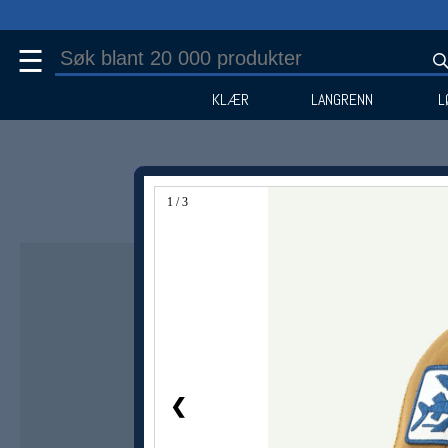
☰
KLÆR
LANGRENN
L
1 / 3
❮