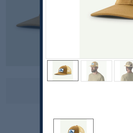
Patagonia
Flying Fish LoPro Trucker Hat
kr 599