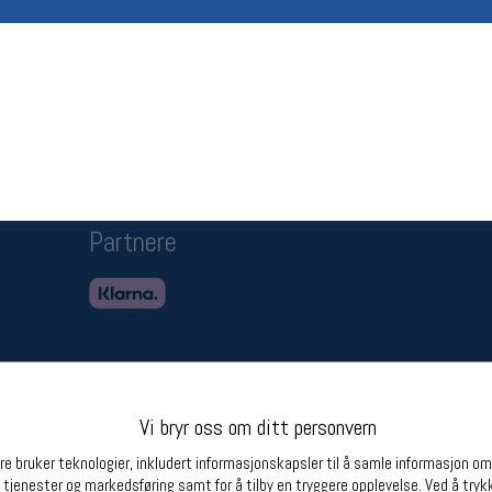
Betingelser
Ledi
Salgsbetingelser
Ledige 
Personsvernerklæring
Informasjonskapsler
Bærekraft
Org. nr: 976754360
Partnere
Vi bryr oss om ditt personvern
e bruker teknologier, inkludert informasjonskapsler til å samle informasjon om d
 tjenester og markedsføring samt for å tilby en tryggere opplevelse. Ved å trykk