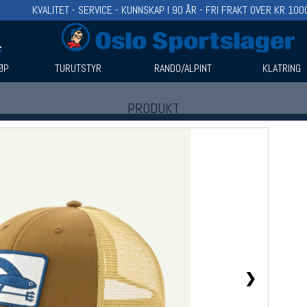
KVALITET - SERVICE - KUNNSKAP I 90 ÅR - FRI FRAKT OVER KR 100
ØP
TURUTSTYR
RANDO/ALPINT
KLATRING
PRODUKT
Produkter (1)
Bruk filter til å spisse søket
❯