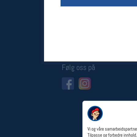
Åpningstider verkstedet
Man-Fredag:
11-18
Lørdag:
11-16
Om verkstedet
For å bestille time må du logge inn i
nettbutikken og trykke på den
nederste blå linjen
Følg oss på
Vi og våre samarbeidspartner
Tilpasse og forbedre innhold,