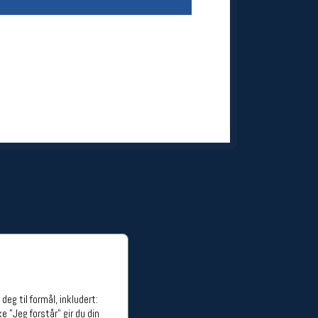
ge stillinger
stillinger
eg til formål, inkludert:
e "Jeg forstår" gir du din