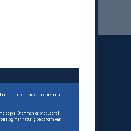
 Oslo Sportslager
net
stilbud og aktiviteter
MELD DEG INN GRATIS
at kombinerer klassisk trucker-look med
rme dager. Bremmen er produsert i
tettere og mer naturlig passform enn