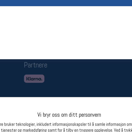
Betingelser
Ledi
Salgsbetingelser
Ledige 
Personsvernerklæring
Informasjonskapsler
Bærekraft
Org. nr: 976754360
Partnere
Vi bryr oss om ditt personvern
e bruker teknologier, inkludert informasjonskapsler til å samle informasjon om d
 tjenester og markedsføring samt for å tilby en tryggere opplevelse. Ved å trykk