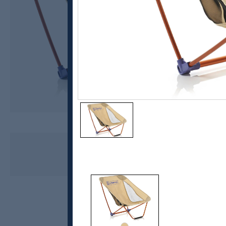
Corto
Folding Chair UL Turstol
1199,-
959,-
MEDLEM: