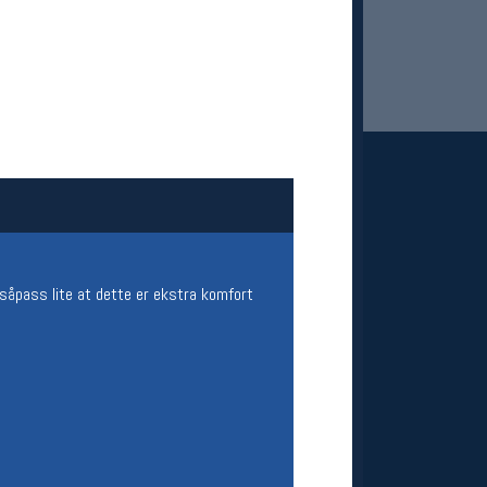
 Oslo Sportslager
net
 såpass lite at dette er ekstra komfort
stilbud og aktiviteter
MELD DEG INN GRATIS