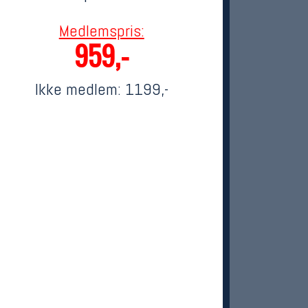
Medlemspris:
959,-
Ikke medlem:
1199,-