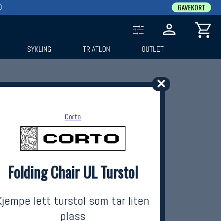
0
GAVEKORT
SYKLING
TRIATLON
OUTLET
✕
Corto
Folding Chair UL Turstol
Kjempe lett turstol som tar liten
plass