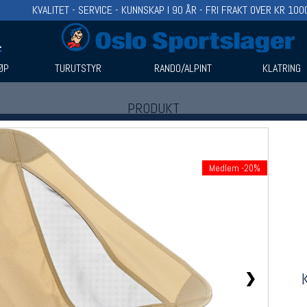
KVALITET - SERVICE - KUNNSKAP I 90 ÅR - FRI FRAKT OVER KR 100
ØP
TURUTSTYR
RANDO/ALPINT
KLATRING
PRODUKT
Produkter (1)
Bruk filter til å spisse søket
Medlem -20%
❯