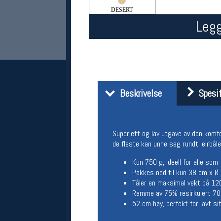
DESERT
Legg
Beskrivelse
Spesif
Her finner du oss
Oslo Sportslager
Superlett og lav utgave av den komfo
Torggata 20
de fleste kan unne seg rundt leirbåle
0183 Oslo
Telefon: 23 32 62 00
Kun 750 g, ideell for alle som 
(telefontid man-fredag klokken 10-13)
Pakkes ned til kun 38 cm x Ø
Vis i kart
Tåler en maksimal vekt på 12
Om oss
Ramme av 75% resirkulert 707
Kontakt oss
52 cm høy, perfekt for lavt s