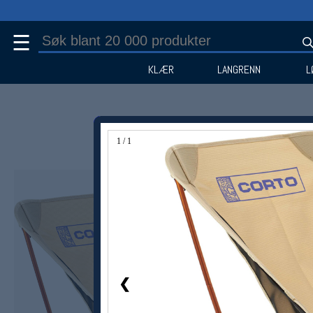
☰
KLÆR
LANGRENN
L
1 / 1
Medlem -20%
❮