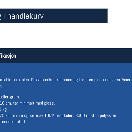
 i handlekurv
ikasjon
Åpningstider butikk
Team
Man-Fredag:
11-18
Magasi
rtable turstolen. Pakkes enkelt sammen og tar liten plass i sekken. Veier
Lørdag:
11-16
Medlem
t.
teller gram.
 10 cm, tar minimalt med plass.
0 kg.
5 aluminium og sete av 100% resirkulert 300D ripstop polyester.
ittende komfort.