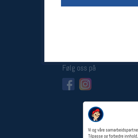
Åpningstider verkstedet
Man-Fredag:
11-18
Lørdag:
11-16
Om verkstedet
For å bestille time må du logge inn i
nettbutikken og trykke på den
nederste blå linjen
Følg oss på
Vi og våre samarbeidspartner
Tilpasse og forbedre innhold,