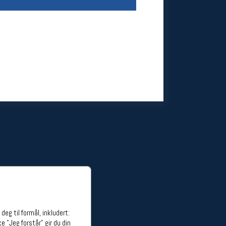
ge stillinger
stillinger
eg til formål, inkludert:
e "Jeg forstår" gir du din