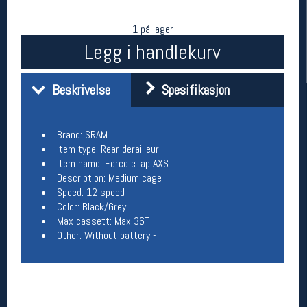
1 på lager
Legg i handlekurv
Beskrivelse
Spesifikasjon
Brand: SRAM
Item type: Rear derailleur
Her finner du oss
Item name: Force eTap AXS
Description: Medium cage
Oslo Sportslager
Speed: 12 speed
Torggata 20
Color: Black/Grey
0183 Oslo
Max cassett: Max 36T
Telefon: 23 32 62 00
Other: Without battery -
(telefontid man-fredag klokken 10-13)
Vis i kart
Om oss
Kontakt oss