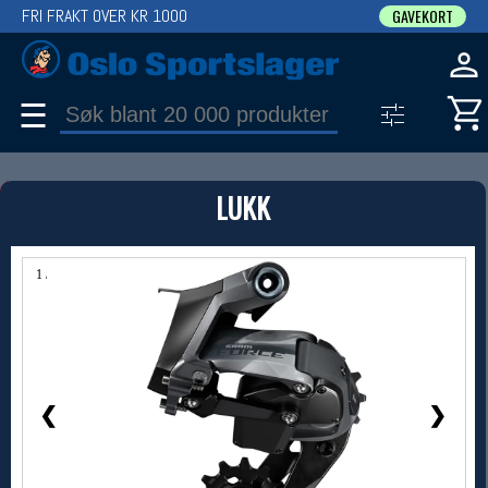
FRI FRAKT OVER KR 1000
GAVEKORT
☰
PRODUKT
LUKK
Produkter (1)
Bruk filter til å spisse søket
1 / 1
❮
❯