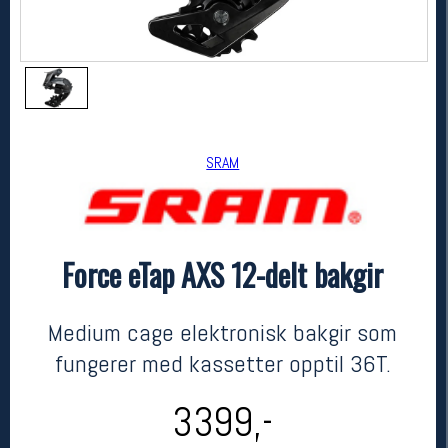
SRAM
Force eTap AXS 12-delt bakgir
SRAM
Force eTap AXS 12-delt bakgir
kr 3399
Medium cage elektronisk bakgir som
fungerer med kassetter opptil 36T.
3399,-