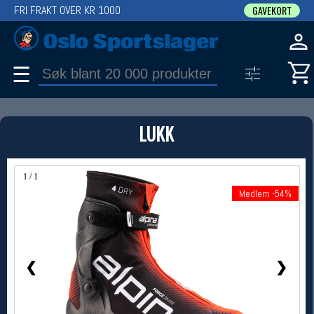
FRI FRAKT OVER KR 1000
GAVEKORT
☰
PRODUKT
LUKK
Produkter (1)
Bruk filter til å spisse søket
1 / 1
Medlem -54%
Medlem -54%
❮
❯