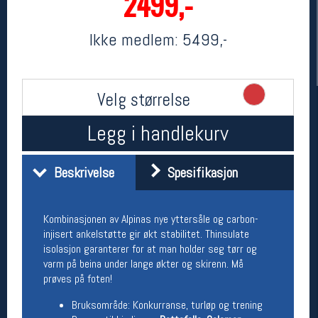
2499,-
Ikke medlem:
5499,-
Velg størrelse
Legg i handlekurv
Her finner du oss
Beskrivelse
Spesifikasjon
Oslo Sportslager
Torggata 20
0183 Oslo
Kombinasjonen av Alpinas nye yttersåle og carbon-
Telefon: 23 32 62 00
injisert ankelstøtte gir økt stabilitet. Thinsulate
(telefontid man-fredag klokken 10-13)
isolasjon garanterer for at man holder seg tørr og
Vis i kart
varm på beina under lange økter og skirenn. Må
Om oss
prøves på foten!
Kontakt oss
Bruksområde: Konkurranse, turløp og trening