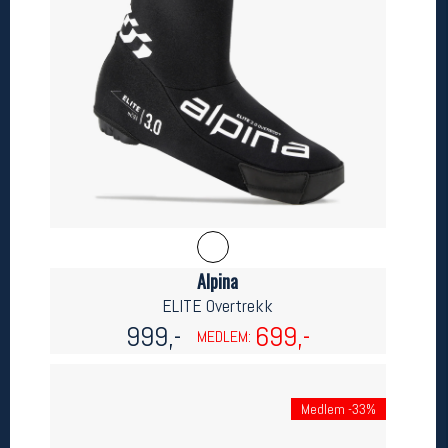
Betingelser
Salgsbetingelser
Personsvernerklæring
Informasjonskapsler
Bærekraft
Org. nr: 976754360
Ledige stillinger
Ledige stillinger
Alpina
ELITE Overtrekk
Følg oss på
999,-
699,-
MEDLEM:
Medlem -33%