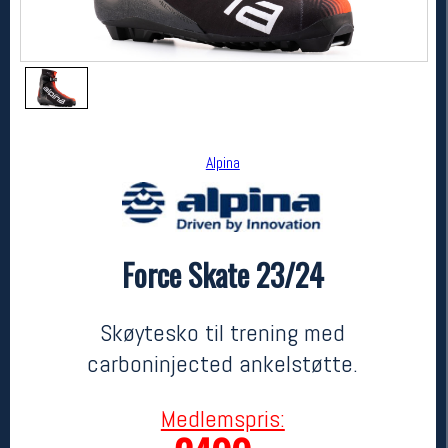
Alpina
Force Skate 23/24
Alpina
Force Skate 23/24
5499,-
2499,-
Skøytesko til trening med
MEDLEM:
carboninjected ankelstøtte.
Medlemspris: