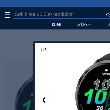
☰
KLÆR
LANGRENN
L
1 / 7
❮