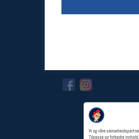
Åpningstider verkstedet
Man-Fredag:
11-18
Lørdag:
11-16
Om verkstedet
For å bestille time må du logge inn i
nettbutikken og trykke på den
nederste blå linjen
Følg oss på
Vi og våre samarbeidspartner
Tilpasse og forbedre innhold,