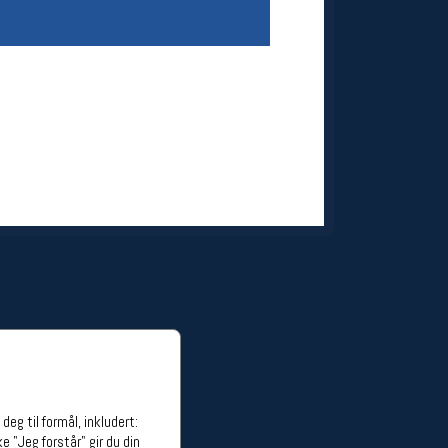
ge stillinger
stillinger
eg til formål, inkludert:
e "Jeg forstår" gir du din