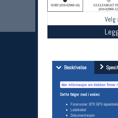
SORT (010-02969-10)
GULLFARGET T
(010-02969-12
Velg 
Legg
Her finner du oss
Beskrivelse
Spesif
Oslo Sportslager
Torggata 20
0183 Oslo
Mer informasjon om klokken finner 
Telefon: 23 32 62 00
(telefontid man-fredag klokken 10-13)
Dette følger med i esken:
Vis i kart
Om oss
Forerunner 970 GPS-løpeklok
Kontakt oss
Ladekabel
Dokumentasjon