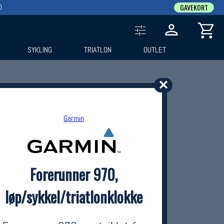
0
GAVEKORT
SYKLING
TRIATLON
OUTLET
✕
Garmin
Forerunner 970,
løp/sykkel/triatlonklokke