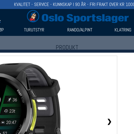
KVALITET - SERVICE - KUNNSKAP I 90 ÅR - FRI FRAKT OVER KR 100
ØP
TURUTSTYR
RANDO/ALPINT
KLATRING
PRODUKT
Produkter (1)
Bruk filter til å spisse søket
❯