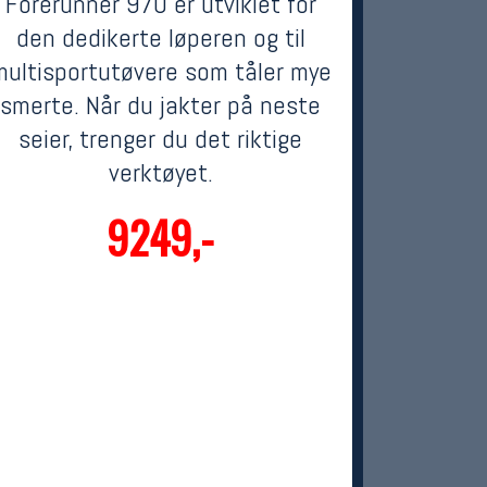
Forerunner 970 er utviklet for
den dedikerte løperen og til
multisportutøvere som tåler mye
smerte. Når du jakter på neste
seier, trenger du det riktige
verktøyet.
9249,-