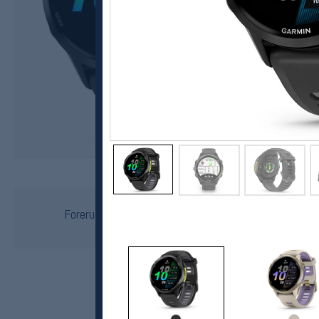
Garmin
Forerunner 970, løp/sykkel/triatlonklokke
kr 9249