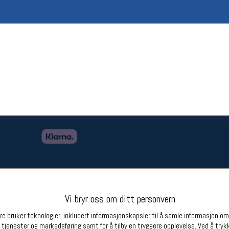
Betingelser
Ledi
Salgsbetingelser
Ledige 
Personsvernerklæring
Informasjonskapsler
Bærekraft
Org. nr: 976754360
Partnere
Vi bryr oss om ditt personvern
e bruker teknologier, inkludert informasjonskapsler til å samle informasjon om d
 tjenester og markedsføring samt for å tilby en tryggere opplevelse. Ved å trykk