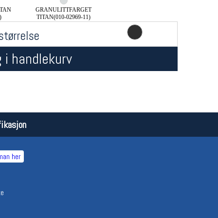
ITAN
GRANULITTFARGET
)
TITAN(010-02969-11)
størrelse
 i handlekurv
Åpningstider butikk
Team
ikasjon
Man-Fredag:
11-18
Magasi
Lørdag:
11-16
Medlem
man her
ke