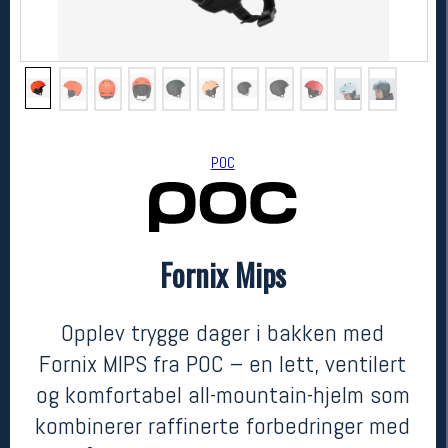
POC
Fornix Mips
POC
Fornix Mips
2199,-
1799,-
Opplev trygge dager i bakken med
MEDLEM:
Fornix MIPS fra POC – en lett, ventilert
og komfortabel all-mountain-hjelm som
kombinerer raffinerte forbedringer med