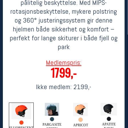
pålitelig beskyttelse. Med MIPS-
rotasjonsbeskyttelse, mykere polstring
og 360° justeringssystem gir denne
hjelmen både sikkerhet og komfort –
perfekt for lange skiturer i både fjell og
park
Medlemspris:
Her finner du oss
1799,-
Oslo Sportslager
Torggata 20
Ikke medlem:
2199,-
0183 Oslo
Telefon: 23 32 62 00
(telefontid man-fredag klokken 10-13)
Vis i kart
Om oss
Kontakt oss
APATITE
PARGASITE
APRICOT