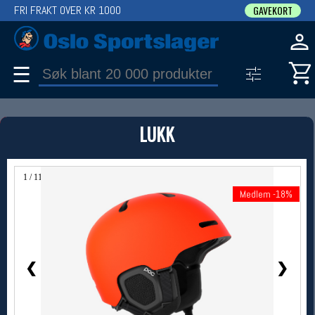
FRI FRAKT OVER KR 1000
GAVEKORT
☰
PRODUKT
LUKK
Produkter (1)
Bruk filter til å spisse søket
1 / 11
Medlem -18%
Medlem -18%
❮
❯