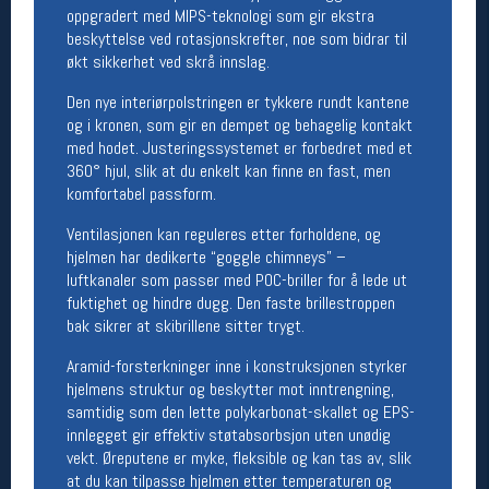
oppgradert med MIPS-teknologi som gir ekstra
beskyttelse ved rotasjonskrefter, noe som bidrar til
Betingelser
økt sikkerhet ved skrå innslag.
Salgsbetingelser
Personsvernerklæring
Den nye interiørpolstringen er tykkere rundt kantene
Informasjonskapsler
og i kronen, som gir en dempet og behagelig kontakt
Bærekraft
med hodet. Justeringssystemet er forbedret med et
Org. nr: 976754360
360° hjul, slik at du enkelt kan finne en fast, men
komfortabel passform.
Ledige stillinger
Ventilasjonen kan reguleres etter forholdene, og
hjelmen har dedikerte “goggle chimneys” –
Ledige stillinger
luftkanaler som passer med POC-briller for å lede ut
fuktighet og hindre dugg. Den faste brillestroppen
bak sikrer at skibrillene sitter trygt.
Følg oss på
Aramid-forsterkninger inne i konstruksjonen styrker
hjelmens struktur og beskytter mot inntrengning,
samtidig som den lette polykarbonat-skallet og EPS-
innlegget gir effektiv støtabsorbsjon uten unødig
vekt. Øreputene er myke, fleksible og kan tas av, slik
at du kan tilpasse hjelmen etter temperaturen og