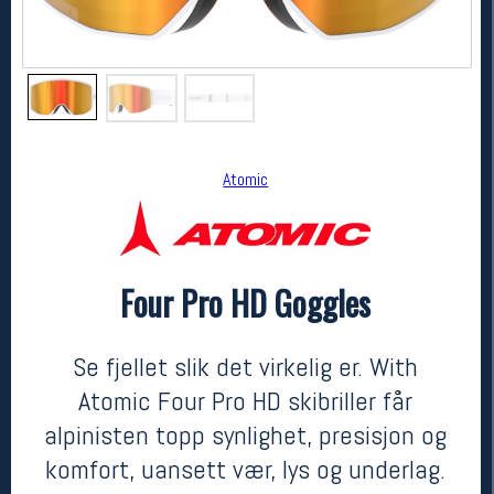
Atomic
Four Pro HD Goggles
Atomic
Four Pro HD Goggles
1499,-
999,-
Se fjellet slik det virkelig er. With
MEDLEM:
Atomic Four Pro HD skibriller får
alpinisten topp synlighet, presisjon og
komfort, uansett vær, lys og underlag.