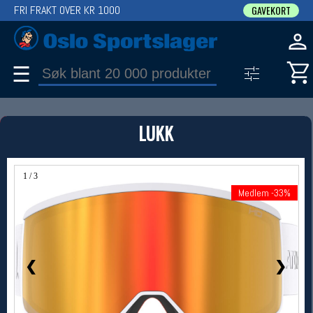
FRI FRAKT OVER KR 1000
GAVEKORT
☰
PRODUKT
LUKK
Produkter (1)
Bruk filter til å spisse søket
1 / 3
Medlem -33%
Medlem -33%
❮
❯