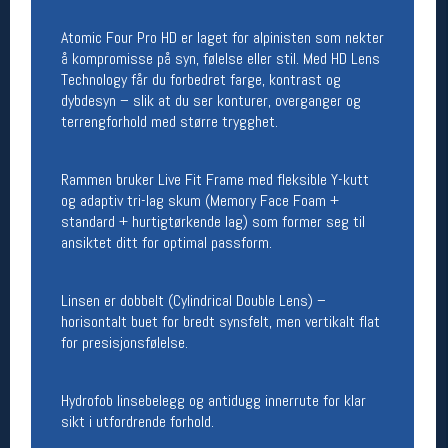
Åpningstider butikk
Atomic Four Pro HD er laget for alpinisten som nekter
Man-Fredag:
11-18
å kompromisse på syn, følelse eller stil. Med HD Lens
Lørdag:
11-16
Technology får du forbedret farge, kontrast og
dybdesyn – slik at du ser konturer, overganger og
terrengforhold med større trygghet.
Team Oslo Sportslager
Rammen bruker Live Fit Frame med fleksible Y-kutt
Magasinet
og adaptiv tri-lag skum (Memory Face Foam +
Medlemstilbud og aktiviteter
standard + hurtigtørkende lag) som former seg til
MELD DEG INN GRATIS
ansiktet ditt for optimal passform.
Åpningstider verkstedet
Linsen er dobbelt (Cylindrical Double Lens) –
horisontalt buet for bredt synsfelt, men vertikalt flat
Man-Fredag:
11-18
for presisjonsfølelse.
Lørdag:
11-16
Om verkstedet
For å bestille time må du logge inn i
Hydrofob linsebelegg og antidugg innerrute for klar
nettbutikken og trykke på den nederste blå
sikt i utfordrende forhold.
linjen