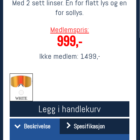
Med 2 sett linser. En for flatt lys og en
for sollys.
Medlemspris:
999,-
Ikke medlem:
1499,-
Her finner du oss
Oslo Sportslager
Torggata 20
0183 Oslo
WHITE
Telefon: 23 32 62 00
Legg i handlekurv
(telefontid man-fredag klokken 10-13)
Vis i kart
Om oss
Beskrivelse
Spesifikasjon
Kontakt oss