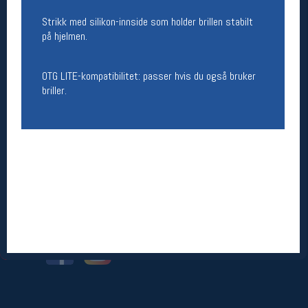
Strikk med silikon-innside som holder brillen stabilt
Betingelser
på hjelmen.
Salgsbetingelser
Personsvernerklæring
OTG LITE-kompatibilitet: passer hvis du også bruker
Informasjonskapsler
Bærekraft
briller.
Org. nr: 976754360
Ledige stillinger
Ledige stillinger
Følg oss på