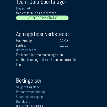
Team Oslo Sportslager
Magasinet
Medlemstilbud og aktiviteter
MELD DEG INN GRATIS
Åpningstider verkstedet
Man-Fredag:
11-18
Lørdag:
11-16
Om verkstedet
For å bestille time må du logge inn i
nettbutikken og trykke på den nederste blå
linjen
Betingelser
Salgsbetingelser
Personsvernerklæring
Informasjonskapsler
Bærekraft
Org. nr: 976754360