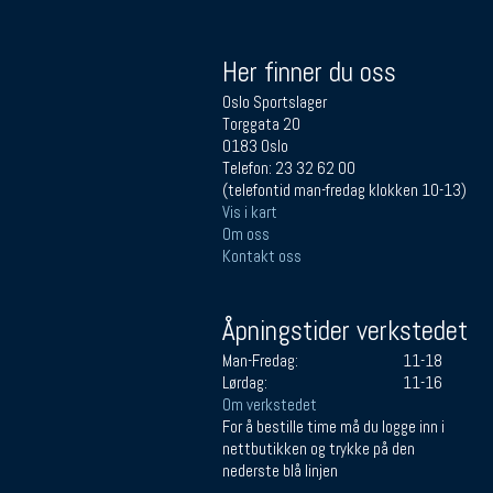
Her finner du oss
Oslo Sportslager
Torggata 20
0183 Oslo
Telefon: 23 32 62 00
(telefontid man-fredag klokken 10-13)
Vis i kart
Om oss
Kontakt oss
Åpningstider verkstedet
Man-Fredag:
11-18
Lørdag:
11-16
Om verkstedet
For å bestille time må du logge inn i
nettbutikken og trykke på den
nederste blå linjen