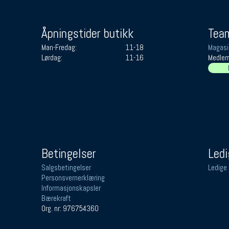
Åpningstider butikk
Team
Man-Fredag:
11-18
Magasi
Lørdag:
11-16
Medlem
Betingelser
Ledi
Salgsbetingelser
Ledige 
Personsvernerklæring
Informasjonskapsler
Bærekraft
Org. nr: 976754360