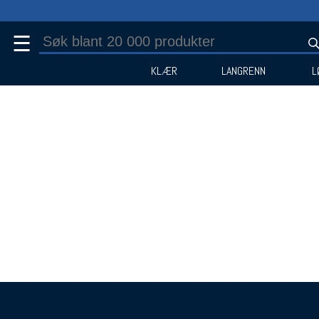
☰
KLÆR
LANGRENN
L