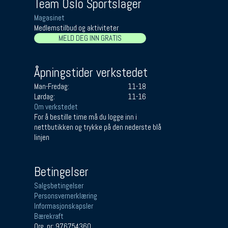
Team Oslo Sportslager
Magasinet
Medlemstilbud og aktiviteter
MELD DEG INN GRATIS
Åpningstider verkstedet
Man-Fredag:
11-18
Lørdag:
11-16
Om verkstedet
For å bestille time må du logge inn i
nettbutikken og trykke på den nederste blå
linjen
Betingelser
Salgsbetingelser
Personsvernerklæring
Informasjonskapsler
Bærekraft
Org. nr: 976754360