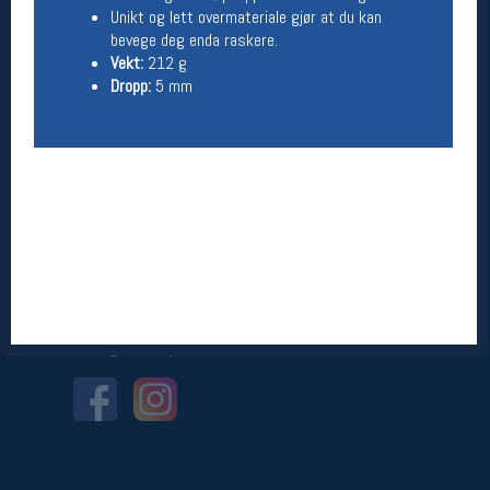
Unikt og lett overmateriale gjør at du kan
bevege deg enda raskere.
Betingelser
Vekt:
212 g
Salgsbetingelser
Dropp:
5 mm
Personsvernerklæring
Informasjonskapsler
Bærekraft
Org. nr: 976754360
Ledige stillinger
Ledige stillinger
Følg oss på