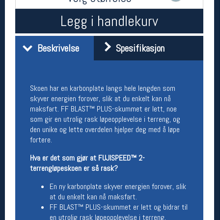
Åpningstider butikk
Legg i handlekurv
Man-Fredag:
11-18
Lørdag:
11-16
Beskrivelse
Spesifikasjon
Team Oslo Sportslager
Skoen har en karbonplate langs hele lengden som
Magasinet
skyver energien forover, slik at du enkelt kan nå
Medlemstilbud og aktiviteter
maksfart. FF BLAST™ PLUS-skummet er lett, noe
MELD DEG INN GRATIS
som gir en utrolig rask løpeopplevelse i terreng, og
den unike og lette overdelen hjelper deg med å løpe
fortere.
Åpningstider verkstedet
Hva er det som gjør at FUJISPEED™ 2-
Man-Fredag:
11-18
terrengløpeskoen er så rask?
Lørdag:
11-16
Om verkstedet
En ny karbonplate skyver energien forover, slik
For å bestille time må du logge inn i
at du enkelt kan nå maksfart.
nettbutikken og trykke på den nederste blå
FF BLAST™ PLUS-skummet er lett og bidrar til
linjen
en utrolig rask løpeopplevelse i terreng.