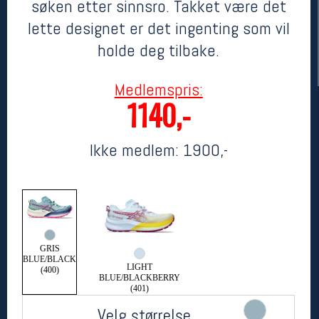
søken etter sinnsro. Takket være det
lette designet er det ingenting som vil
holde deg tilbake.
Medlemspris:
1140,-
Ikke medlem:
1900,-
Her finner du oss
Oslo Sportslager
Torggata 20
0183 Oslo
Telefon: 23 32 62 00
(telefontid man-fredag klokken 10-13)
GRIS
Vis i kart
BLUE/BLACK
LIGHT
(400)
Om oss
BLUE/BLACKBERRY
Kontakt oss
(401)
Velg størrelse