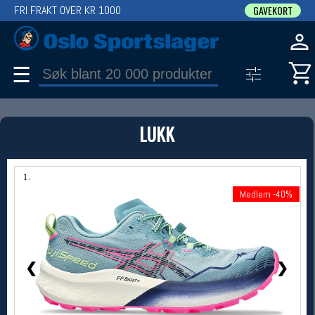
FRI FRAKT OVER KR 1000
GAVEKORT
☰
PRODUKT
LUKK
Produkter (1)
Bruk filter til å spisse søket
1 / 11
Medlem -40%
Medlem -40%
❮
❯