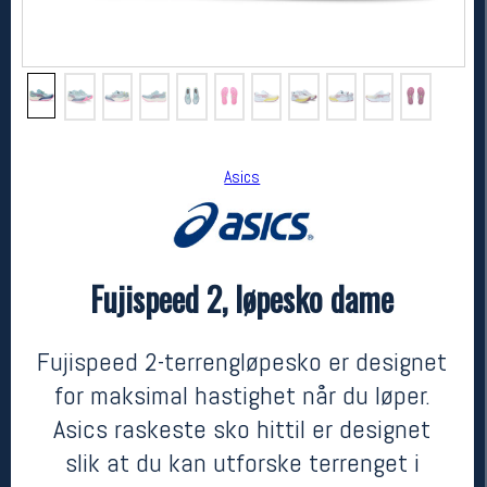
Asics
Fujispeed 2, løpesko dame
Asics
Fujispeed 2, løpesko dame
1900,-
1140,-
Fujispeed 2-terrengløpesko er designet
MEDLEM:
for maksimal hastighet når du løper.
Asics raskeste sko hittil er designet
slik at du kan utforske terrenget i