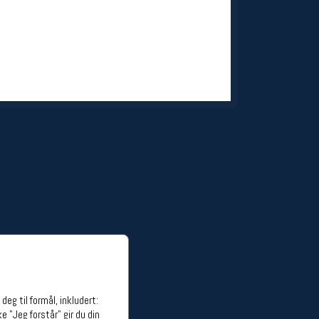
ge stillinger
stillinger
eg til formål, inkludert:
e "Jeg forstår" gir du din