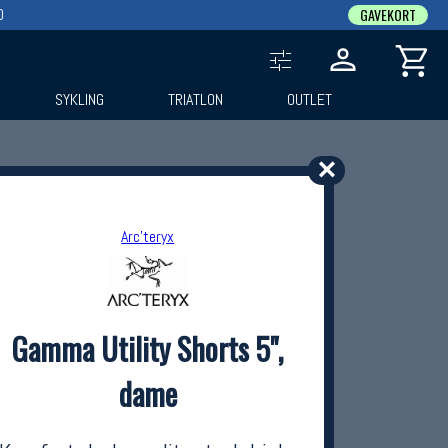
0
GAVEKORT
SYKLING
TRIATLON
OUTLET
✕
Arc'teryx
Gamma Utility Shorts 5",
dame