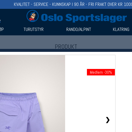
KVALITET - SERVICE - KUNNSKAP I 90 ÅR - FRI FRAKT OVER KR 100
ØP
TURUTSTYR
RANDO/ALPINT
KLATRING
PRODUKT
Produkter (1)
Bruk filter til å spisse søket
Medlem -30%
❯