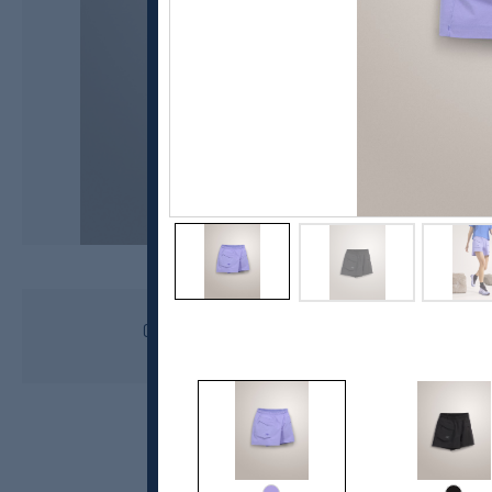
Arc'teryx
Gamma Utility Shorts 5", dame
1299,-
899,-
MEDLEM: