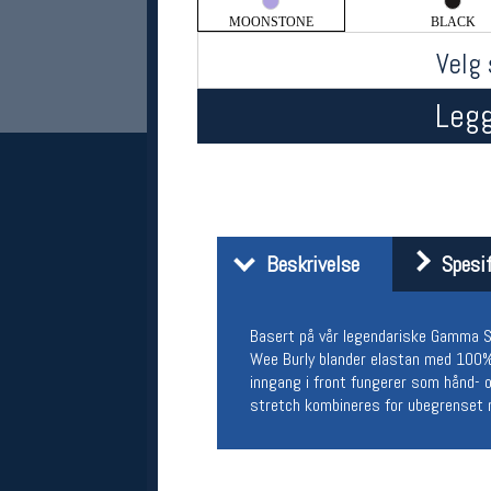
MOONSTONE
BLACK
Velg 
Legg
Her finner du oss
Beskrivelse
Spesif
Oslo Sportslager
Torggata 20
Basert på vår legendariske Gamma Sh
0183 Oslo
Telefon: 23 32 62 00
Wee Burly blander elastan med 100% 
(telefontid man-fredag klokken 10-13)
inngang i front fungerer som hånd- 
Vis i kart
stretch kombineres for ubegrenset m
Om oss
Kontakt oss