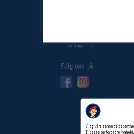
Åpningstider verkstedet
Man-Fredag:
11-18
Lørdag:
11-16
Om verkstedet
For å bestille time må du logge inn i
nettbutikken og trykke på den
nederste blå linjen
Følg oss på
Vi og våre samarbeidspartner
Tilpasse og forbedre innhold,