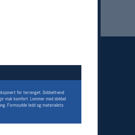
 Oslo Sportslager
net
stilbud og aktiviteter
ksjonert for terrenget. Dobbeltvevd
MELD DEG INN GRATIS
f gir myk komfort. Lommer med dobbel
ring. Formsydde ledd og materialets