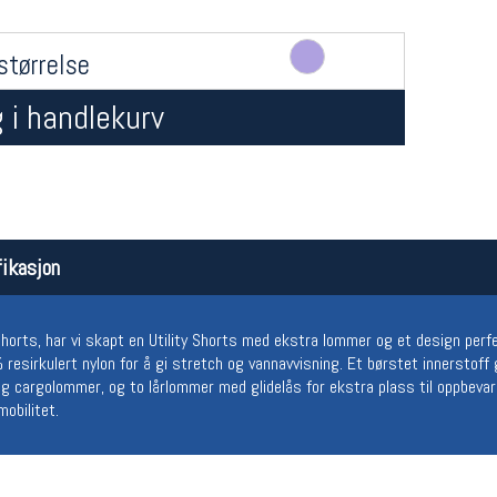
størrelse
 i handlekurv
Åpningstider butikk
Team
ikasjon
Man-Fredag:
11-18
Magasi
Lørdag:
11-16
Medlem
orts, har vi skapt en Utility Shorts med ekstra lommer og et design perfe
resirkulert nylon for å gi stretch og vannavvisning. Et børstet innerstof
og cargolommer, og to lårlommer med glidelås for ekstra plass til oppbeva
obilitet.