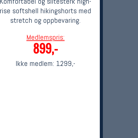
Komfortabel og slitesterk high-
rise softshell hikingshorts med
stretch og oppbevaring.
Medlemspris:
899,-
Ikke medlem:
1299,-