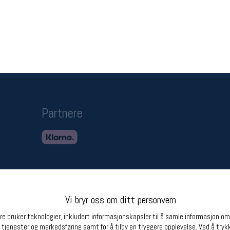
Betingelser
Ledi
Salgsbetingelser
Ledige 
Personsvernerklæring
Informasjonskapsler
Bærekraft
Org. nr: 976754360
Partnere
Vi bryr oss om ditt personvern
e bruker teknologier, inkludert informasjonskapsler til å samle informasjon om d
 tjenester og markedsføring samt for å tilby en tryggere opplevelse. Ved å trykk