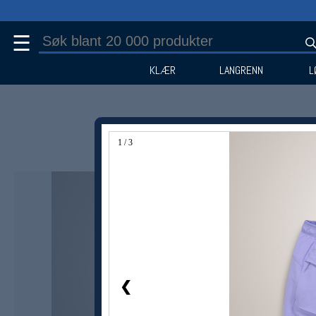
☰
KLÆR
LANGRENN
L
1 / 3
Medlem -30%
❮