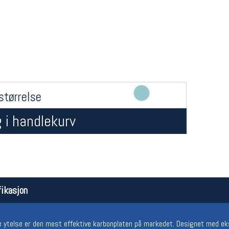
størrelse
 i handlekurv
Åpningstider butikk
Team
Man-Fredag:
11-18
Magasi
Lørdag:
11-16
Medlem
ikasjon
e ytelse er den mest effektive karbonplaten på markedet. Designet med e