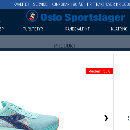
KVALITET - SERVICE - KUNNSKAP I 90 ÅR - FRI FRAKT OVER KR 100
ØP
TURUTSTYR
RANDO/ALPINT
KLATRING
PRODUKT
Produkter (1)
Bruk filter til å spisse søket
Medlem -50%
❯