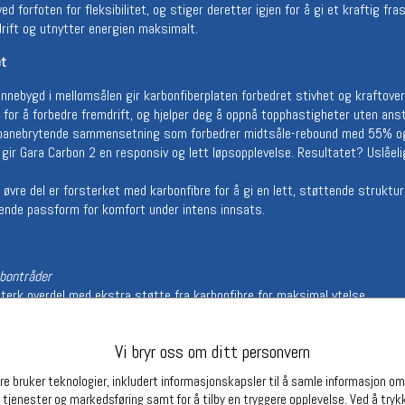
ved forfoten for fleksibilitet, og stiger deretter igjen for å gi et kraftig 
Betingelser
Ledi
rift og utnytter energien maksimalt.
Salgsbetingelser
Ledige 
et
Personsvernerklæring
Informasjonskapsler
Innebygd i mellomsålen gir karbonfiberplaten forbedret stivhet og kraftover
Bærekraft
t for å forbedre fremdrift, og hjelper deg å oppnå topphastigheter uten ans
Org. nr: 976754360
 banebrytende sammensetning som forbedrer midtsåle-rebound med 55% o
ir Gara Carbon 2 en responsiv og lett løpsopplevelse. Resultatet? Uslåel
øvre del er forsterket med karbonfibre for å gi en lett, støttende struktu
Partnere
ende passform for komfort under intens innsats.
bontråder
sterk overdel med ekstra støtte fra karbonfibre for maksimal ytelse.
perforert
dig som den sikrer pusteevne for å holde føttene kjølige under intense akt
Vi bryr oss om ditt personvern
nplate
ensetningen forbedrer retur og respons, mens den full-lengde karbonplat
e bruker teknologier, inkludert informasjonskapsler til å samle informasjon om d
 tjenester og markedsføring samt for å tilby en tryggere opplevelse. Ved å trykk