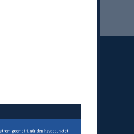
 Oslo Sportslager
net
stilbud og aktiviteter
MELD DEG INN GRATIS
kstrem geometri, når den høydepunktet