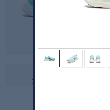
Diadora
Gara Carbon 2, Unisex
3999,-
1999,-
MEDLEM: