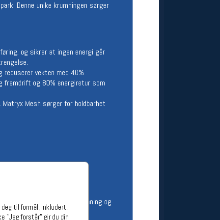
fraspark. Denne unike krumningen sørger
ge stillinger
stillinger
føring, og sikrer at ingen energi går
trengelse.
g reduserer vekten med 40%
ig fremdrift og 80% energiretur som
r. Matryx Mesh sørger for holdbarhet
iviteter.
en optimaliserer energigjenvinning og
eg til formål, inkludert:
e "Jeg forstår" gir du din