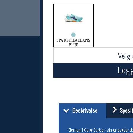
SPA RETREAT/LAPIS
BLUE
Velg 
Legg
Her finner du oss
Oslo Sportslager
Torggata 20
0183 Oslo
Telefon: 23 32 62 00
(telefontid man-fredag klokken 10-13)
Vis i kart
Beskrivelse
Spesif
Om oss
Kontakt oss
Kjernen i Gara Carbon sin eneståend