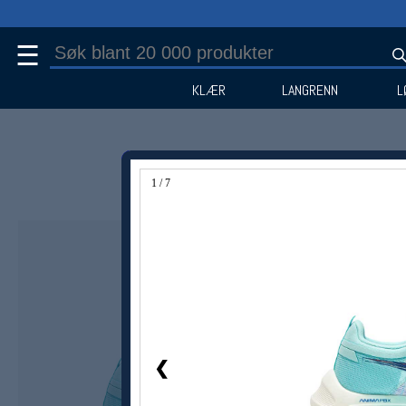
☰
KLÆR
LANGRENN
L
1 / 7
Medlem -50%
❮