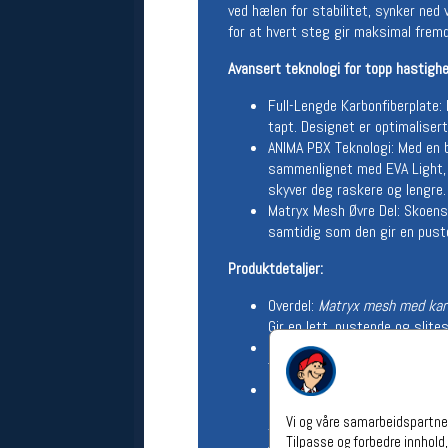
ved hælen for stabilitet, synker ned 
Åpningstider verkstedet
for at hvert steg gir maksimal fremd
Man-Fredag:
11-18
Avansert teknologi for topp hastigh
Lørdag:
11-16
Om verkstedet
Full-Lengde Karbonfiberplate: 
For å bestille time må du logge inn i
tapt. Designet er optimaliser
nettbutikken og trykke på den
ANIMA PBX Teknologi: Med en
nederste blå linjen
sammenlignet med EVA Light, g
skyver deg raskere og lengre.
Matryx Mesh Øvre Del: Skoens 
Følg oss på
samtidig som den gir en pust
Produktdetaljer:
Overdel:
Matryx mesh med kar
Gir en lett, pustende og slite
Innersåle:
EVA skåret og mikro
Tilbyr dempende komfort samti
Mellomsåle:
Anima PBX, Karbo
Den avanserte Anima PBX-samm
Vi og våre samarbeidspartner
fremdrift.
Tilpasse og forbedre innhold,