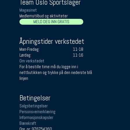
Team Oslo Sportslager
Magasinet
Medlemstilbud og aktiviteter
MELD DEG INN GRATIS
Åpningstider verkstedet
Man-Fredag:
11-18
Lørdag:
11-16
Om verkstedet
For å bestille time må du logge inn i
nettbutikken og trykke på den nederste blå
linjen
Betingelser
Salgsbetingelser
Personsvernerklæring
Informasjonskapsler
Bærekraft
Org. nr: 976754360