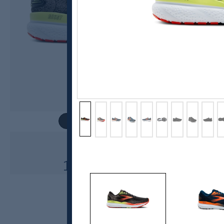
Brooks
Ghost 16, løpesko herre
1800,-
1260,-
MEDLEM: