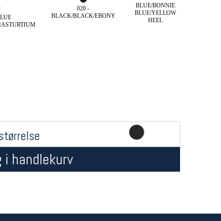
BLUE/BONNIE
020 -
BLUE/YELLOW
BLACK/BLACK/EBONY
BLUE
HEEL
NASTURTIUM
Åpningstider butikk
Team
Man-Fredag:
11-18
Magasi
størrelse
Lørdag:
11-16
Medlem
 i handlekurv