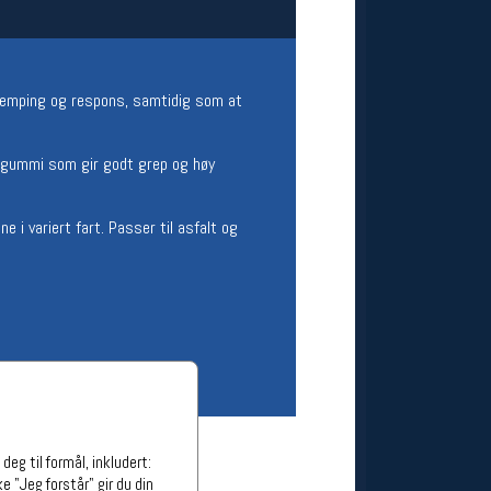
ge stillinger
stillinger
demping og respons, samtidig som at
tergummi som gir godt grep og høy
 i variert fart. Passer til asfalt og
eg til formål, inkludert:
e "Jeg forstår" gir du din