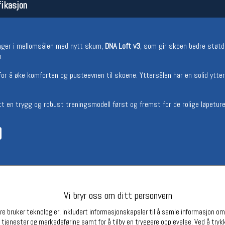
ikasjon
Betingelser
Ledi
Salgsbetingelser
Ledige 
Personsvernerklæring
inger i mellomsålen med nytt skum,
DNA Loft v3
, som gir skoen bedre støt
Informasjonskapsler
n.
Bærekraft
Org. nr: 976754360
 for å øke komforten og pusteevnen til skoene. Yttersålen har en solid yt
t en trygg og robust treningsmodell først og fremst for de rolige løpeturene
Partnere
Vi bryr oss om ditt personvern
e bruker teknologier, inkludert informasjonskapsler til å samle informasjon om d
 tjenester og markedsføring samt for å tilby en tryggere opplevelse. Ved å trykk