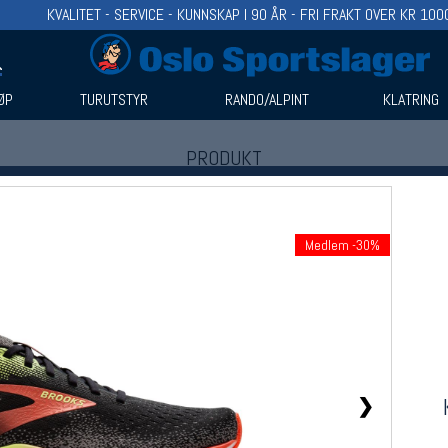
KVALITET - SERVICE - KUNNSKAP I 90 ÅR - FRI FRAKT OVER KR 100
ØP
TURUTSTYR
RANDO/ALPINT
KLATRING
PRODUKT
Produkter (1)
Bruk filter til å spisse søket
Medlem -30%
❯