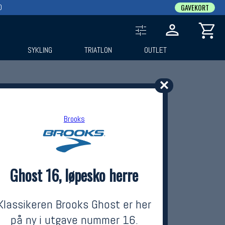
0
GAVEKORT
SYKLING
TRIATLON
OUTLET
✕
Brooks
Ghost 16, løpesko herre
Klassikeren Brooks Ghost er her
på ny i utgave nummer 16.