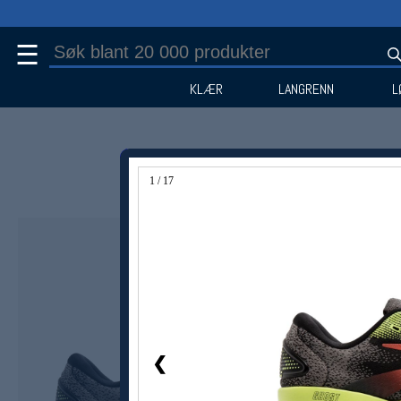
☰
KLÆR
LANGRENN
L
1 / 17
Medlem -30%
❮