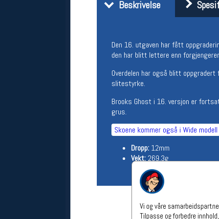
Beskrivelse
Spesif
Åpningstider verkstedet
Man-Fredag:
11-18
Lørdag:
11-16
Den 16. utgaven har fått oppgrader
Om verkstedet
den har blitt lettere enn forgjengere
For å bestille time må du logge inn i
nettbutikken og trykke på den
Overdelen har også blitt oppgradert
nederste blå linjen
slitestyrke.
Brooks Ghost i 16. versjon er fortsat
Følg oss på
grus.
Skoene kommer også i Wide modell
Dropp:
12mm
Vekt:
269,3g
Vi og våre samarbeidspartner
Tilpasse og forbedre innhold,