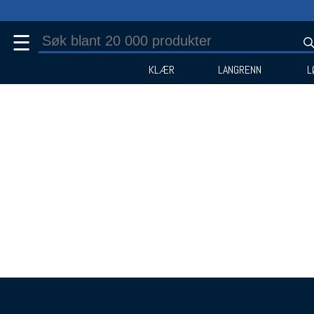
☰
KLÆR
LANGRENN
L