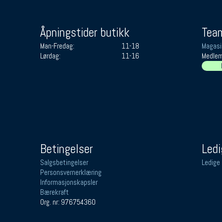
Åpningstider butikk
Team
Man-Fredag:
11-18
Magasi
Lørdag:
11-16
Medlem
Betingelser
Ledi
Salgsbetingelser
Ledige 
Personsvernerklæring
Informasjonskapsler
Bærekraft
Org. nr: 976754360