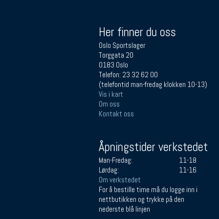
Her finner du oss
Oslo Sportslager
Torggata 20
0183 Oslo
Telefon: 23 32 62 00
(telefontid man-fredag klokken 10-13)
Vis i kart
Om oss
Kontakt oss
Åpningstider verkstedet
Man-Fredag:
11-18
Lørdag:
11-16
Om verkstedet
For å bestille time må du logge inn i
nettbutikken og trykke på den
nederste blå linjen