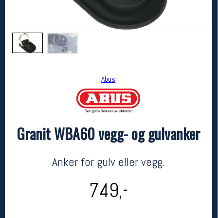
Abus
Granit WBA60 vegg- og gulvanker
Abus
Granit WBA60 vegg- og gulvanker
kr 749
Anker for gulv eller vegg.
749,-