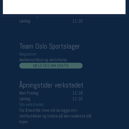
Åpningstider butikk
Man-Fredag:
11-18
Lørdag:
11-16
Team Oslo Sportslager
Magasinet
Medlemstilbud og aktiviteter
MELD DEG INN GRATIS
Åpningstider verkstedet
Man-Fredag:
11-18
Lørdag:
11-16
Om verkstedet
For å bestille time må du logge inn i
nettbutikken og trykke på den nederste blå
linjen