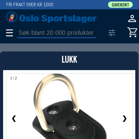
FRI FRAKT OVER KR 1000
GAVEKORT
☰
PRODUKT
LUKK
Produkter (1)
Bruk filter til å spisse søket
1 / 2
❮
❯