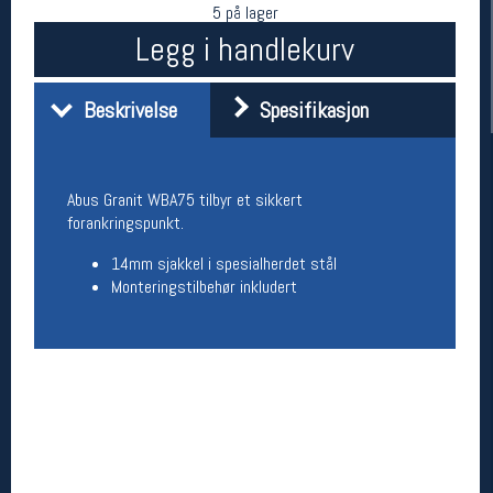
5 på lager
Legg i handlekurv
Beskrivelse
Spesifikasjon
Abus Granit WBA75 tilbyr et sikkert
forankringspunkt.
Her finner du oss
14mm sjakkel i spesialherdet stål
Monteringstilbehør inkludert
Oslo Sportslager
Torggata 20
0183 Oslo
Telefon: 23 32 62 00
(telefontid man-fredag klokken 10-13)
Vis i kart
Om oss
Kontakt oss