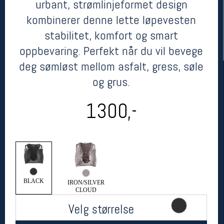
urbant, strømlinjeformet design
kombinerer denne lette løpevesten
stabilitet, komfort og smart
oppbevaring. Perfekt når du vil bevege
deg sømløst mellom asfalt, gress, søle
og grus.
1300,-
Her finner du oss
Oslo Sportslager
Torggata 20
0183 Oslo
Telefon: 23 32 62 00
(telefontid man-fredag klokken 10-13)
BLACK
Vis i kart
IRON/SILVER
CLOUD
Om oss
Kontakt oss
Velg størrelse