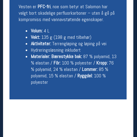
Vesten er
PFC-fri
, noe som betyr at Salomon har
Betingelser
valgt bort skadelige perfluorkarboner – uten å gå på
kompromiss med vannavstøtende egenskaper.
Salgsbetingelser
Personsvernerklæring
Volum:
4 L
Informasjonskapsler
Vekt:
135 g (198 g med tilbehør)
Bærekraft
Aktiviteter:
Terrengløping og løping på vei
Org. nr: 976754360
Hydreringsløsning inkludert
Materialer:
Bærestykke bak:
87 % polyamid, 13
% elastan /
Fôr:
100 % polyester /
Kropp:
76
Ledige stillinger
% polyamid, 24 % elastan /
Lommer:
85 %
Ledige stillinger
polyamid, 15 % elastan /
Ryggdel:
100 %
polyester
Følg oss på