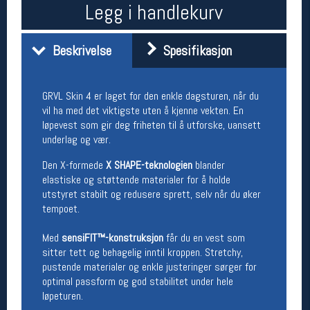
Legg i handlekurv
Åpningstider butikk
Man-Fredag:
11-18
Beskrivelse
Spesifikasjon
Lørdag:
11-16
GRVL Skin 4 er laget for den enkle dagsturen, når du
Team Oslo Sportslager
vil ha med det viktigste uten å kjenne vekten. En
løpevest som gir deg friheten til å utforske, uansett
Magasinet
underlag og vær.
Medlemstilbud og aktiviteter
MELD DEG INN GRATIS
Den X-formede
X SHAPE-teknologien
blander
elastiske og støttende materialer for å holde
utstyret stabilt og redusere sprett, selv når du øker
Åpningstider verkstedet
tempoet.
Man-Fredag:
11-18
Med
sensiFIT™-konstruksjon
får du en vest som
Lørdag:
11-16
Om verkstedet
sitter tett og behagelig inntil kroppen. Stretchy,
For å bestille time må du logge inn i
pustende materialer og enkle justeringer sørger for
nettbutikken og trykke på den nederste blå
optimal passform og god stabilitet under hele
linjen
løpeturen.