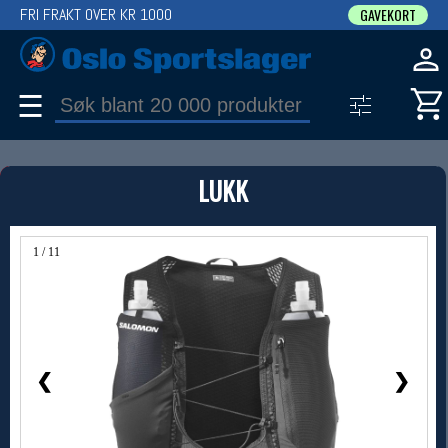
FRI FRAKT OVER KR 1000
GAVEKORT
☰
PRODUKT
LUKK
Produkter (1)
Bruk filter til å spisse søket
1 / 11
❮
❯