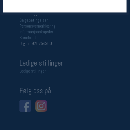
Betingelser
Salgsbetingelser
Personsvernerklæring
Informasjonskapsler
Bærekraft
Org. nr: 976754360
Ledige stillinger
Ledige stillinger
Følg oss på