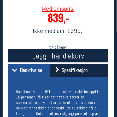
Medlemspris:
839,-
Ikke medlem:
1399,-
5+ på lager
Legg i handlekurv
Her finner du oss
Beskrivelse
Spesifikasjon
Oslo Sportslager
Torggata 20
0183 Oslo
Telefon: 23 32 62 00
(telefontid man-fredag klokken 10-13)
Rab Group Shelter 8-10 er en lett vindsekk for opptil
Vis i kart
10 personer. På turer der det eksisterer en
Om oss
usikkerhet rundt været er dette et must å pakke i
Kontakt oss
sekken. Vindsekken er er raskt ute av sekken når du
trenger den. Duken støttes i utgangspunktet opp av