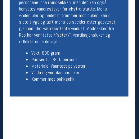
personene inne i vindsekken, men det kan også
Åpningstider butikk
benyttes vandrestaver for ekstra støtte. Mens
vinden uler og nedøbør trommer mot duken, kan du
Man-Fredag:
11-18
sitte trygt og tørt mens du speider etter godværet
Lørdag:
11-16
gjennom det værresistente vinduet. Vindsekken fra
Rab har vanntette \"seter\", ventilasjonsluker og
reflekterende detaljer.
Team Oslo Sportslager
Vekt: 880 gram
Magasinet
Passer for 8-10 personer
Medlemstilbud og aktiviteter
Materiale: Vanntett polyester
MELD DEG INN GRATIS
Vindu og ventilasjonsluker
Kommer med pakksekk
Åpningstider verkstedet
Man-Fredag:
11-18
Lørdag:
11-16
Om verkstedet
For å bestille time må du logge inn i
nettbutikken og trykke på den nederste blå
linjen