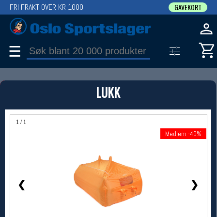
FRI FRAKT OVER KR 1000
GAVEKORT
☰
PRODUKT
LUKK
Produkter (1)
Bruk filter til å spisse søket
1 / 1
Medlem -40%
Medlem -40%
❮
❯