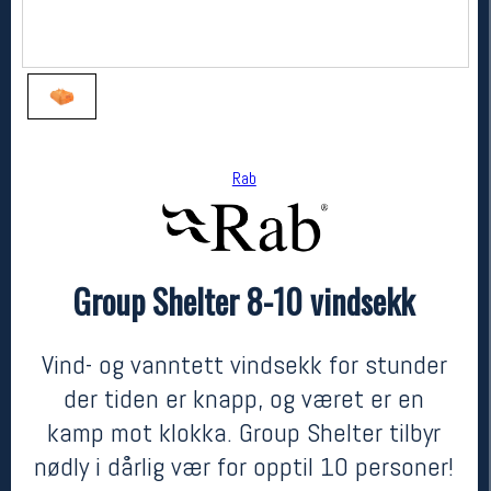
Rab
Group Shelter 8-10 vindsekk
Rab
Group Shelter 8-10 vindsekk
1399,-
839,-
Vind- og vanntett vindsekk for stunder
MEDLEM:
der tiden er knapp, og været er en
kamp mot klokka. Group Shelter tilbyr
nødly i dårlig vær for opptil 10 personer!