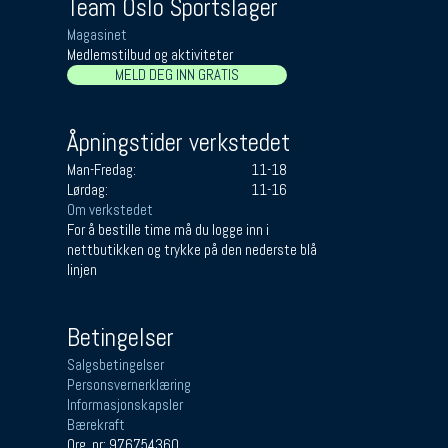
Team Oslo Sportslager
Magasinet
Medlemstilbud og aktiviteter
MELD DEG INN GRATIS
Åpningstider verkstedet
Man-Fredag:
11-18
Lørdag:
11-16
Om verkstedet
For å bestille time må du logge inn i
nettbutikken og trykke på den nederste blå
linjen
Betingelser
Salgsbetingelser
Personsvernerklæring
Informasjonskapsler
Bærekraft
Org. nr: 976754360