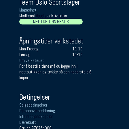
Team Oslo Sportslager
Magasinet
Medlemstilbud og aktiviteter
MELD DEG INN GRATIS
Åpningstider verkstedet
Man-Fredag:
11-18
Lørdag:
11-16
Om verkstedet
For å bestille time må du logge inn i
nettbutikken og trykke på den nederste blå
linjen
Betingelser
Salgsbetingelser
Personsvernerklæring
Informasjonskapsler
Bærekraft
Org. nr: 976754360