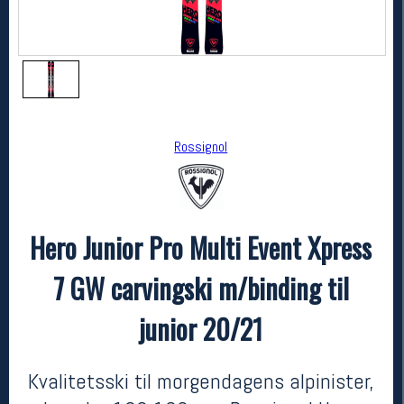
Rossignol
Hero Junior Pro Multi Event Xpress
Rossignol
Hero Junior Pro Multi Event Xpress 7 GW carvingski m/binding til junior 20/21
7 GW carvingski m/binding til
3499,-
2499,-
MEDLEM:
junior 20/21
Kvalitetsski til morgendagens alpinister,