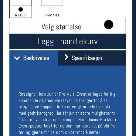
Åpningstider butikk
KLJLK
GAMMEL
Man-Fredag:
11-18
Lørdag:
11-16
Velg størrelse
Legg i handlekurv
Team Oslo Sportslager
Beskrivelse
Spesifikasjon
Magasinet
Medlemstilbud og aktiviteter
MELD DEG INN GRATIS
Åpningstider verkstedet
Rossignol Hero Junior Pro Multi Event er laget for å gi
Man-Fredag:
11-18
kommende stjerner verktøyet de trenger for å ta
Lørdag:
11-16
steget mot toppen. Dette er en glimrende alpinski
Om verkstedet
med godt kantgrep. Her får junior store muligheter til
For å bestille time må du logge inn i
å sette dype skjærende svinger. Hero Junior Pro Multi
nettbutikken og trykke på den nederste blå
Event passer best for de som har kjørt litt på ski fra
linjen
før, og gjerne for de som sikter mot å delta i