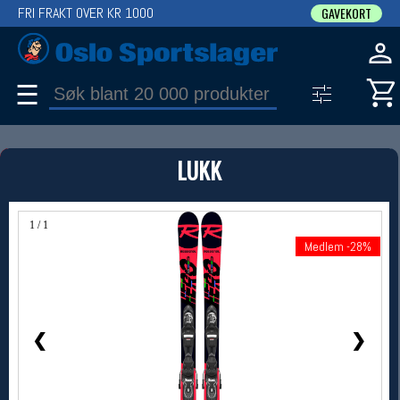
FRI FRAKT OVER KR 1000
GAVEKORT
☰
PRODUKT
LUKK
Produkter (1)
Bruk filter til å spisse søket
1 / 1
Medlem -28%
Medlem -28%
❮
❯