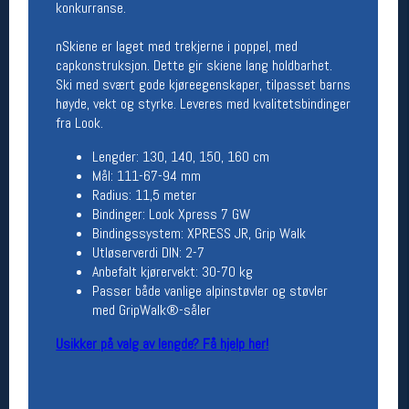
konkurranse.
Betingelser
nSkiene er laget med trekjerne i poppel, med
Salgsbetingelser
capkonstruksjon. Dette gir skiene lang holdbarhet.
Personsvernerklæring
Ski med svært gode kjøreegenskaper, tilpasset barns
Informasjonskapsler
høyde, vekt og styrke. Leveres med kvalitetsbindinger
Bærekraft
fra Look.
Org. nr: 976754360
Lengder: 130, 140, 150, 160 cm
Mål: 111-67-94 mm
Ledige stillinger
Radius: 11,5 meter
Bindinger: Look Xpress 7 GW
Ledige stillinger
Bindingssystem: XPRESS JR, Grip Walk
Utløserverdi DIN: 2-7
Anbefalt kjørervekt: 30-70 kg
Følg oss på
Passer både vanlige alpinstøvler og støvler
med GripWalk®-såler
Usikker på valg av lengde? Få hjelp her!