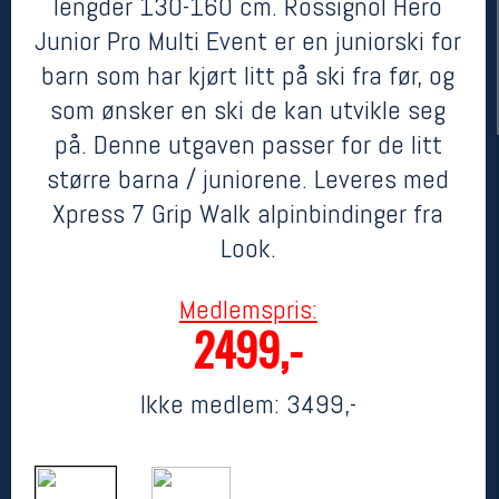
lengder 130-160 cm. Rossignol Hero
Junior Pro Multi Event er en juniorski for
barn som har kjørt litt på ski fra før, og
som ønsker en ski de kan utvikle seg
på. Denne utgaven passer for de litt
større barna / juniorene. Leveres med
Xpress 7 Grip Walk alpinbindinger fra
Look.
Her finner du oss
Oslo Sportslager
Medlemspris:
Torggata 20
2499,-
0183 Oslo
Telefon: 23 32 62 00
(telefontid man-fredag klokken 10-13)
Ikke medlem:
3499,-
Vis i kart
Om oss
Kontakt oss