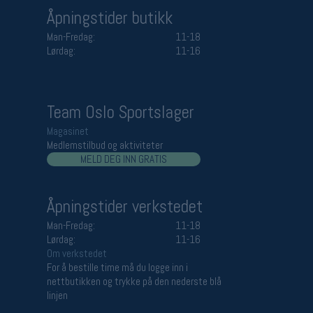
Åpningstider butikk
Man-Fredag:
11-18
Lørdag:
11-16
Team Oslo Sportslager
Magasinet
Medlemstilbud og aktiviteter
MELD DEG INN GRATIS
Åpningstider verkstedet
Man-Fredag:
11-18
Lørdag:
11-16
Om verkstedet
For å bestille time må du logge inn i
nettbutikken og trykke på den nederste blå
linjen