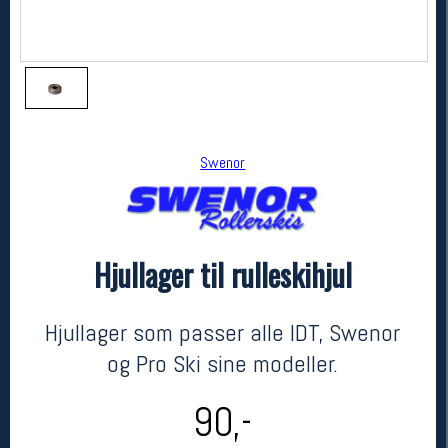
Swenor
Hjullager til rulleskihjul
Swenor
Hjullager til rulleskihjul
kr 90
Hjullager som passer alle IDT, Swenor
og Pro Ski sine modeller.
90,-