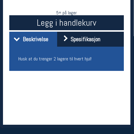
5+ på lager
Legg i handlekurv
Beskrivelse
Spesifikasjon
Husk at du trenger 2 lagere til hvert hjul!
Her finner du oss
Oslo Sportslager
Torggata 20
0183 Oslo
Telefon: 23 32 62 00
(telefontid man-fredag klokken 10-13)
Vis i kart
Om oss
Kontakt oss