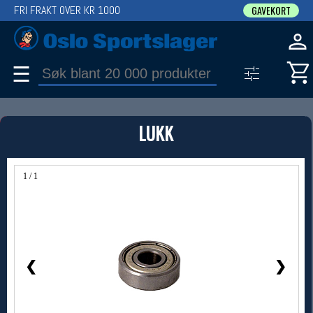
FRI FRAKT OVER KR 1000
GAVEKORT
☰
PRODUKT
LUKK
Produkter (1)
Bruk filter til å spisse søket
1 / 1
❮
❯