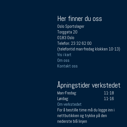
Her finner du oss
Oslo Sportslager
Torggata 20
0183 Oslo
Telefon: 23 32 62 00
(telefontid man-fredag klokken 10-13)
Vis i kart
Om oss
Kontakt oss
Åpningstider verkstedet
Man-Fredag:
11-18
Lørdag:
11-16
Om verkstedet
For å bestille time må du logge inn i
nettbutikken og trykke på den
nederste blå linjen