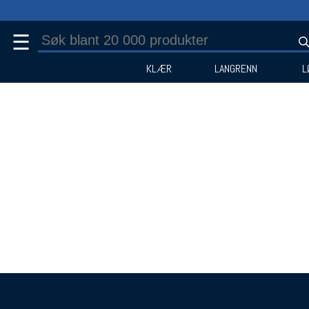
☰
KLÆR
LANGRENN
L