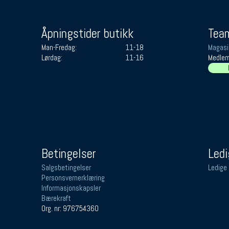
Åpningstider butikk
Team
Man-Fredag:
11-18
Magasi
Lørdag:
11-16
Medlem
Betingelser
Ledi
Salgsbetingelser
Ledige 
Personsvernerklæring
Informasjonskapsler
Bærekraft
Org. nr: 976754360