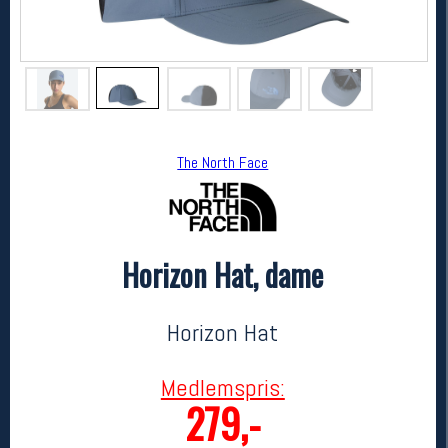
The North Face
Horizon Hat, dame
The North Face
Horizon Hat, dame
399,-
279,-
Horizon Hat
MEDLEM:
Medlemspris:
279,-