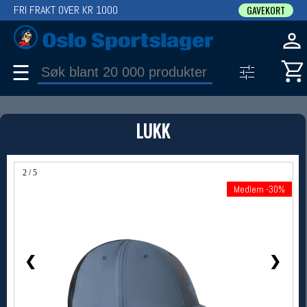
FRI FRAKT OVER KR 1000
GAVEKORT
☰
PRODUKT
LUKK
Produkter (1)
Bruk filter til å spisse søket
2 / 5
Medlem -30%
Medlem -30%
❮
❯