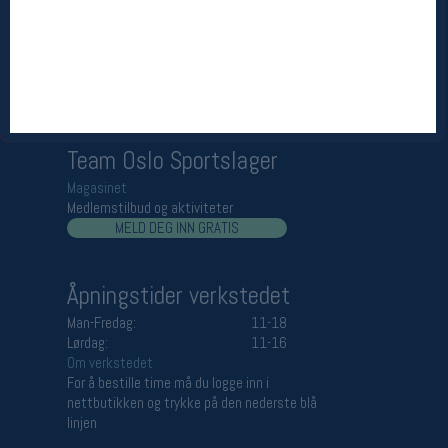
Åpningstider butikk
Man-Fredag:
11-18
Lørdag:
11-16
Team Oslo Sportslager
Magasinet
Medlemstilbud og aktiviteter
MELD DEG INN GRATIS
Åpningstider verkstedet
Man-Fredag:
11-18
Lørdag:
11-16
Om verkstedet
For å bestille time må du logge inn i
nettbutikken og trykke på den nederste blå
linjen