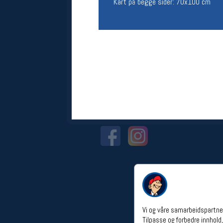
Kart på begge sider: 70x100 cm
Åpningstider verkstedet
Man-Fredag:
11-18
Lørdag:
11-16
Om verkstedet
For å bestille time må du logge inn i
nettbutikken og trykke på den
nederste blå linjen
Følg oss på
Vi og våre samarbeidspartner
Tilpasse og forbedre innhold,