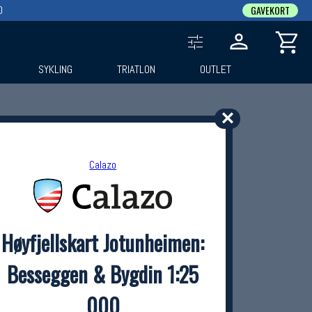
0
GAVEKORT
SYKLING
TRIATLON
OUTLET
✕
Calazo
Høyfjellskart Jotunheimen:
Besseggen & Bygdin 1:25
000