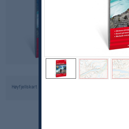
Calazo
Høyfjellskart Jotunheimen: Besseggen & Bygdin 1:25 000
kr 239