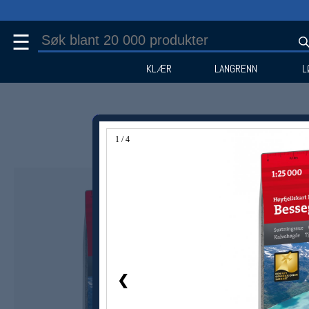
☰
KLÆR
LANGRENN
L
1 / 4
❮