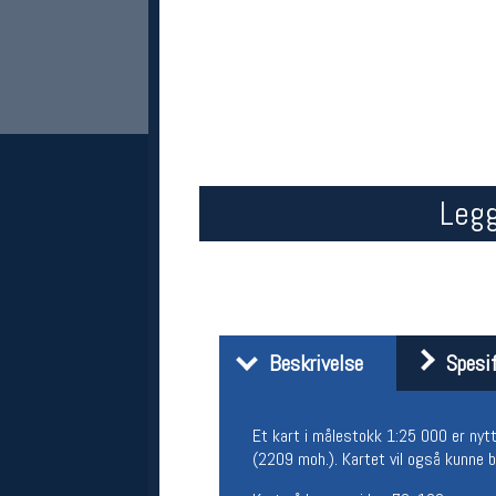
Legg
Her finner du oss
Oslo Sportslager
Torggata 20
0183 Oslo
Beskrivelse
Spesif
Telefon: 23 32 62 00
(telefontid man-fredag klokken 10-13)
Vis i kart
Om oss
Et kart i målestokk 1:25 000 er nytt
Kontakt oss
(2209 moh.). Kartet vil også kunne b