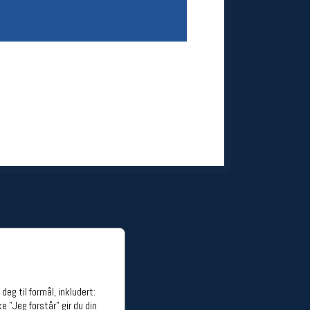
ge stillinger
stillinger
eg til formål, inkludert:
e "Jeg forstår" gir du din