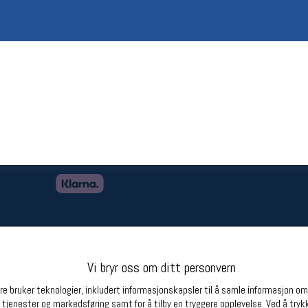
Betingelser
Ledi
Salgsbetingelser
Ledige 
Personsvernerklæring
Informasjonskapsler
Bærekraft
Org. nr: 976754360
Partnere
Vi bryr oss om ditt personvern
e bruker teknologier, inkludert informasjonskapsler til å samle informasjon om d
 tjenester og markedsføring samt for å tilby en tryggere opplevelse. Ved å trykk