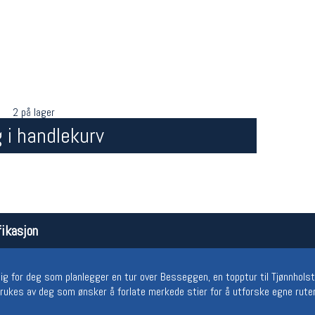
2 på lager
 i handlekurv
Åpningstider butikk
Team
Man-Fredag:
11-18
Magasi
Lørdag:
11-16
Medlem
ikasjon
ig for deg som planlegger en tur over Besseggen, en topptur til Tjønnholst
rukes av deg som ønsker å forlate merkede stier for å utforske egne ruter i