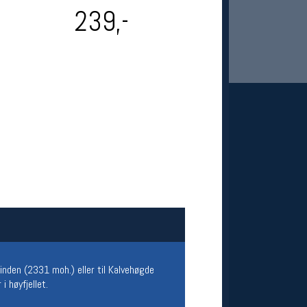
239,-
 Oslo Sportslager
net
stilbud og aktiviteter
MELD DEG INN GRATIS
inden (2331 moh.) eller til Kalvehøgde
 høyfjellet.