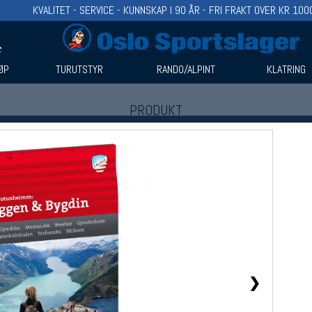
KVALITET - SERVICE - KUNNSKAP I 90 ÅR - FRI FRAKT OVER KR 100
ØP
TURUTSTYR
RANDO/ALPINT
KLATRING
PRODUKT
Produkter (1)
Bruk filter til å spisse søket
❯