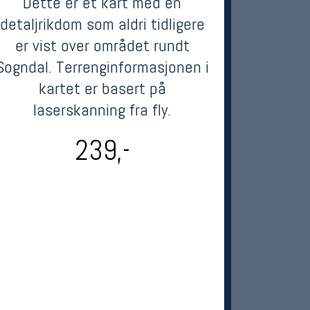
Dette er et kart med en
detaljrikdom som aldri tidligere
er vist over området rundt
Sogndal. Terrenginformasjonen i
kartet er basert på
laserskanning fra fly.
239,-