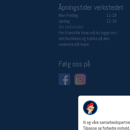
Åpningstider verkstedet
Man-Fredag:
11-18
Lørdag:
11-16
Om verkstedet
For å bestille time må du logge inn i
nettbutikken og trykke på den
nederste blå linjen
Følg oss på
Vi og våre samarbeidspartner
Tilpasse og forbedre innhold,