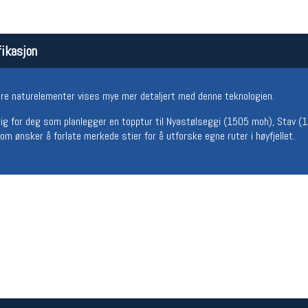
ikasjon
ndre naturelementer vises mye mer detaljert med denne teknologien.
ig for deg som planlegger en topptur til Nyastølseggi (1505 moh), Stav (1
om ønsker å forlate merkede stier for å utforske egne ruter i høyfjellet.
Åpningstider butikk
Team
Man-Fredag:
11-18
Magasi
Lørdag:
11-16
Medlem