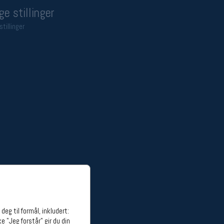
ge stillinger
stillinger
eg til formål, inkludert:
e "Jeg forstår" gir du din