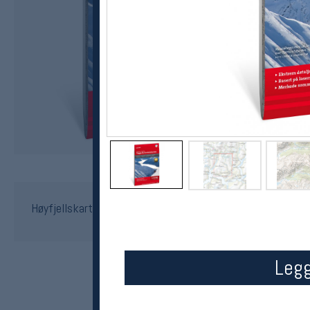
Calazo
Høyfjellskart Sogndal: Togga og Frudalshesten 1:25.000
kr 239
Legg