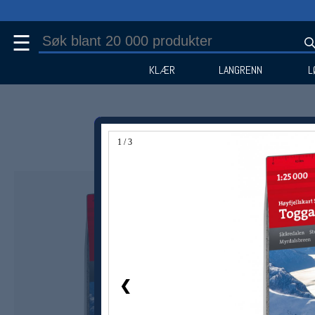
☰
KLÆR
LANGRENN
L
1 / 3
❮