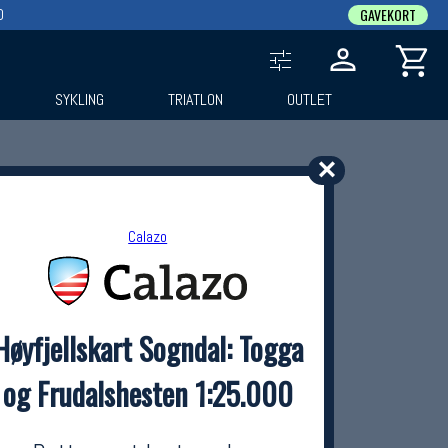
0
GAVEKORT
SYKLING
TRIATLON
OUTLET
✕
Calazo
Høyfjellskart Sogndal: Togga
og Frudalshesten 1:25.000