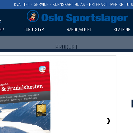
KVALITET - SERVICE - KUNNSKAP I 90 ÅR - FRI FRAKT OVER KR 100
ØP
TURUTSTYR
RANDO/ALPINT
KLATRING
PRODUKT
Produkter (1)
Bruk filter til å spisse søket
❯