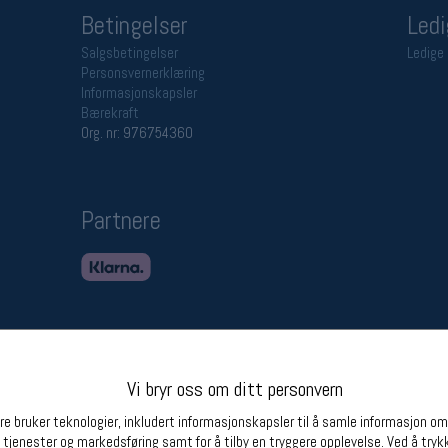
Betingelser
Ledi
Salgsbetingelser
Ledige 
Personsvernerklæring
Informasjonskapsler
Bærekraft
Org. nr: 976754360
Partnere
Vi bryr oss om ditt personvern
e bruker teknologier, inkludert informasjonskapsler til å samle informasjon om d
 tjenester og markedsføring samt for å tilby en tryggere opplevelse. Ved å trykk