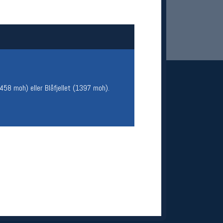
458 moh) eller Blåfjellet (1397 moh).
 Oslo Sportslager
net
stilbud og aktiviteter
MELD DEG INN GRATIS