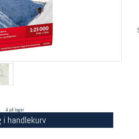
4 på lager
 i handlekurv