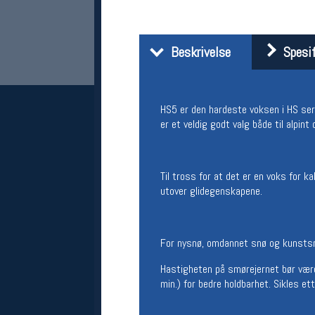
Beskrivelse
Spesif
HS5 er den hardeste voksen i HS seri
er et veldig godt valg både til alpint
Her finner du oss
Til tross for at det er en voks for 
Oslo Sportslager
utover glidegenskapene.
Torggata 20
0183 Oslo
Telefon: 23 32 62 00
For nysnø, omdannet snø og kunsts
(telefontid man-fredag klokken 10-13)
Vis i kart
Hastigheten på smørejernet bør være 
Om oss
min.) for bedre holdbarhet. Sikles et
Kontakt oss