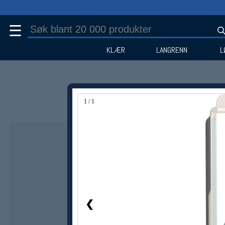
☰
KLÆR
LANGRENN
L
1 / 1
❮