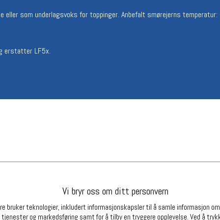
Betingelser
Ledi
 eller som underlagsvoks for toppinger. Anbefalt smørejerns temperatur:
Salgsbetingelser
Ledige 
Personsvernerklæring
Informasjonskapsler
g erstatter LF5x.
Bærekraft
Org. nr: 976754360
Partnere
Vi bryr oss om ditt personvern
e bruker teknologier, inkludert informasjonskapsler til å samle informasjon om d
 tjenester og markedsføring samt for å tilby en tryggere opplevelse. Ved å trykk