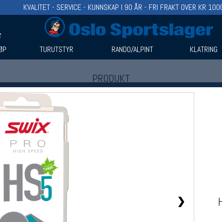
KVALITET - SERVICE - KUNNSKAP I 90 ÅR - FRI FRAKT OVER KR 100
ØP
TURUTSTYR
RANDO/ALPINT
KLATRING
PRODUKT
Produkter (1)
Bruk filter til å spisse søket
❯