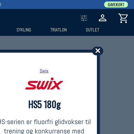
0
GAVEKORT
SYKLING
TRIATLON
OUTLET
✕
Swix
HS5 180g
HS-serien er fluorfri glidvokser til
trening og konkurranse med