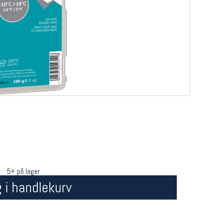
5+ på lager
 i handlekurv