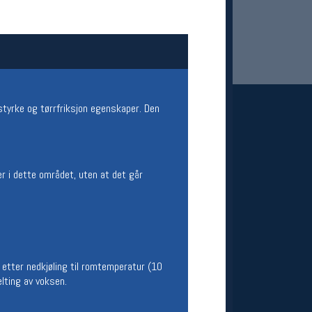
estyrke og tørrfriksjon egenskaper. Den
 Oslo Sportslager
er i dette området, uten at det går
net
stilbud og aktiviteter
MELD DEG INN GRATIS
 etter nedkjøling til romtemperatur (10
elting av voksen.