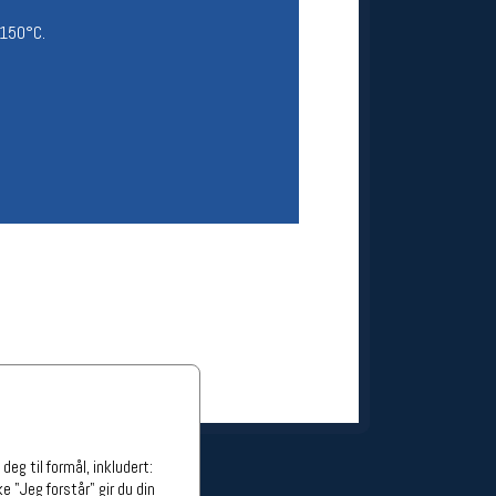
ge stillinger
 150°C.
stillinger
eg til formål, inkludert:
e "Jeg forstår" gir du din