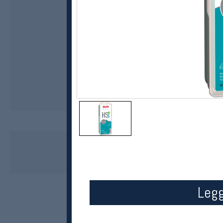
Swix
HS5 180g
kr 399
Legg