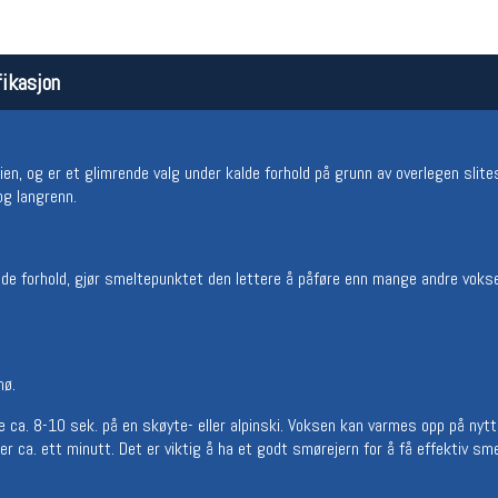
ikasjon
en, og er et glimrende valg under kalde forhold på grunn av overlegen slit
 og langrenn.
Åpningstider butikk
Team
kalde forhold, gjør smeltepunktet den lettere å påføre enn mange andre voks
Man-Fredag:
11-18
Magasi
Lørdag:
11-16
Medlem
nø.
ca. 8-10 sek. på en skøyte- eller alpinski. Voksen kan varmes opp på nytt
ter ca. ett minutt. Det er viktig å ha et godt smørejern for å få effektiv sm