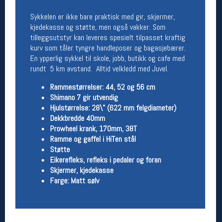
Sykkelen er ikke bare praktisk med gir, skjermer,
Betingelser
kjedekasse og støtte, men også vakker. Som
Salgsbetingelser
tilleggsutstyr kan leveres spesielt tilpasset kraftig
Personsvernerklæring
kurv som tåler tyngre handleposer og bagasjebærer.
Informasjonskapsler
En ypperlig sykkel til skole, jobb, butikk og cafe med
Bærekraft
rundt 5 km avstand. Alltid velkledd med Juvel.
Org. nr: 976754360
Rammestørrelser: 44, 52 og 56 cm
Shimano 7 gir utvendig
Ledige stillinger
Hjulstørrelse: 28\" (622 mm felgdiameter)
Dekkbredde 40mm
Ledige stillinger
Prowheel krank, 170mm, 38T
Ramme og gaffel i HiTen stål
Støtte
Følg oss på
Eikerefleks, refleks i pedaler og foran
Skjermer, kjedekasse
Farge: Matt sølv