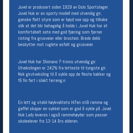
Åpningstider butikk
Juvel er produsert siden 1929 av Oslo Sportslager.
Juvel Huk er en sporty modell med utvendig gir,
Man-Fredag:
11-18
ganske flatt styre som er bøyd noe opp og tilbake
Lørdag:
11-16
slik at det blir behagelig å holde i. Juvel ​​Huk har et
komfortabelt sete med god fjæring som fjerner
risting fra grusveier eller brostein. Brede dekk
beskytter mot ruglete asfalt og grusveier.
Team Oslo Sportslager
Magasinet
Juvel Huk har Shimano 7-trinns utvendig gir.
Medlemstilbud og aktiviteter
Utvekslingen er 242% fra letteste til tyngste gir.
MELD DEG INN GRATIS
Nok girutveksling til å sykle opp de fleste bakker og
få fin fart i slakt terreng.n
Åpningstider verkstedet
Man-Fredag:
11-18
Lørdag:
11-16
En lett og stabil høykvalitets HiTen stål ramme og
Om verkstedet
gaffel skaper en sykkel som er god å sykle på. Juvel
For å bestille time må du logge inn i
Huk Lady leveres i også rammehøyder som passer
nettbutikken og trykke på den nederste blå
skoleelever fra 13-14 års alderen.
linjen