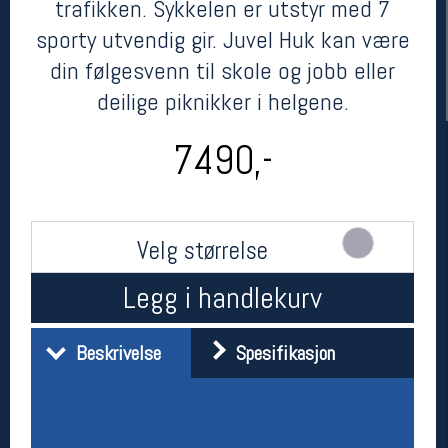
trafikken. Sykkelen er utstyr med 7
sporty utvendig gir. Juvel Huk kan være
din følgesvenn til skole og jobb eller
deilige piknikker i helgene.
7490,-
Her finner du oss
Velg størrelse
Oslo Sportslager
Torggata 20
Legg i handlekurv
0183 Oslo
Telefon: 23 32 62 00
(telefontid man-fredag klokken 10-13)
Beskrivelse
Spesifikasjon
Vis i kart
Om oss
Kontakt oss