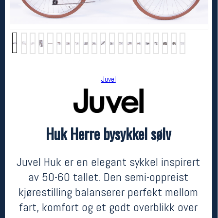
Juvel
Huk Herre bysykkel sølv
Juvel
Huk Herre bysykkel sølv
kr 7490
Juvel Huk er en elegant sykkel inspirert
av 50-60 tallet. Den semi-oppreist
kjørestilling balanserer perfekt mellom
fart, komfort og et godt overblikk over