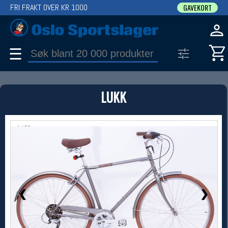
FRI FRAKT OVER KR 1000
GAVEKORT
☰
PRODUKT
LUKK
Produkter (1)
Bruk filter til å spisse søket
1 / 20
❮
❯