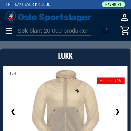
FRI FRAKT OVER KR 1000
GAVEKORT
☰
PRODUKT
LUKK
Produkter (1)
Bruk filter til å spisse søket
1 / 4
Medlem -40%
Medlem -40%
❮
❯