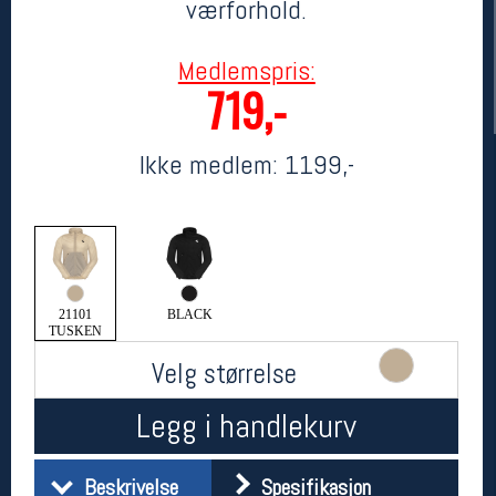
værforhold.
Medlemspris:
719,-
Ikke medlem:
1199,-
Her finner du oss
Oslo Sportslager
Torggata 20
21101
BLACK
TUSKEN
0183 Oslo
Telefon: 23 32 62 00
Velg størrelse
(telefontid man-fredag klokken 10-13)
Vis i kart
Legg i handlekurv
Om oss
Kontakt oss
Beskrivelse
Spesifikasjon