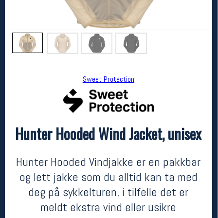
Sweet Protection
Hunter Hooded Wind Jacket, unisex
Sweet Protection
Hunter Hooded Wind Jacket, unisex
1199,-
719,-
Hunter Hooded Vindjakke er en pakkbar
MEDLEM:
og lett jakke som du alltid kan ta med
deg på sykkelturen, i tilfelle det er
meldt ekstra vind eller usikre