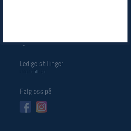
Betingelser
Salgsbetingelser
Personsvernerklæring
Informasjonskapsler
Bærekraft
Org. nr: 976754360
Ledige stillinger
Ledige stillinger
Følg oss på