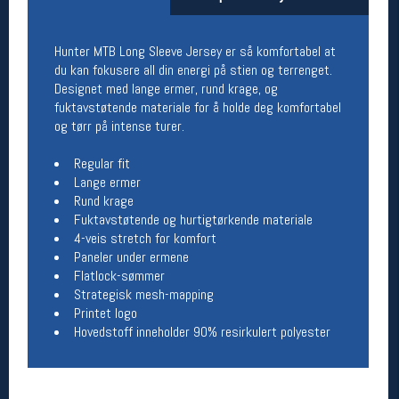
Åpningstider butikk
Man-Fredag:
11-18
Hunter MTB Long Sleeve Jersey er så komfortabel at
Lørdag:
11-16
du kan fokusere all din energi på stien og terrenget.
Designet med lange ermer, rund krage, og
fuktavstøtende materiale for å holde deg komfortabel
og tørr på intense turer.
Team Oslo Sportslager
Regular fit
Magasinet
Lange ermer
Medlemstilbud og aktiviteter
Rund krage
MELD DEG INN GRATIS
Fuktavstøtende og hurtigtørkende materiale
4-veis stretch for komfort
Paneler under ermene
Åpningstider verkstedet
Flatlock-sømmer
Man-Fredag:
11-18
Strategisk mesh-mapping
Lørdag:
11-16
Printet logo
Om verkstedet
Hovedstoff inneholder 90% resirkulert polyester
For å bestille time må du logge inn i
nettbutikken og trykke på den nederste blå
linjen