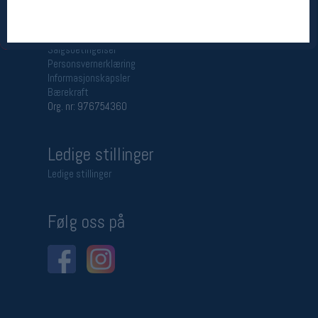
Betingelser
Salgsbetingelser
Personsvernerklæring
Informasjonskapsler
Bærekraft
Org. nr: 976754360
Ledige stillinger
Ledige stillinger
Følg oss på