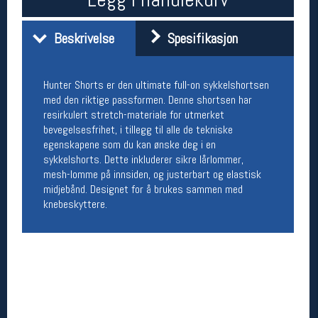
Åpningstider butikk
Beskrivelse
Spesifikasjon
Man-Fredag:
11-18
Lørdag:
11-16
Hunter Shorts er den ultimate full-on sykkelshortsen
med den riktige passformen. Denne shortsen har
Team Oslo Sportslager
resirkulert stretch-materiale for utmerket
bevegelsesfrihet, i tillegg til alle de tekniske
Magasinet
egenskapene som du kan ønske deg i en
Medlemstilbud og aktiviteter
sykkelshorts. Dette inkluderer sikre lårlommer,
MELD DEG INN GRATIS
mesh-lomme på innsiden, og justerbart og elastisk
midjebånd. Designet for å brukes sammen med
knebeskyttere.
Åpningstider verkstedet
Man-Fredag:
11-18
Lørdag:
11-16
Om verkstedet
For å bestille time må du logge inn i
nettbutikken og trykke på den nederste blå
linjen