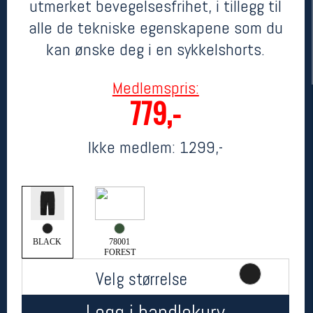
utmerket bevegelsesfrihet, i tillegg til
alle de tekniske egenskapene som du
kan ønske deg i en sykkelshorts.
Medlemspris:
779,-
Ikke medlem:
1299,-
Her finner du oss
Oslo Sportslager
Torggata 20
0183 Oslo
Telefon: 23 32 62 00
(telefontid man-fredag klokken 10-13)
BLACK
78001
FOREST
Vis i kart
Om oss
Velg størrelse
Kontakt oss
Legg i handlekurv