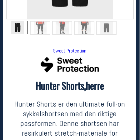
Sweet Protection
Hunter Shorts,herre
Sweet Protection
Hunter Shorts,herre
1299,-
779,-
Hunter Shorts er den ultimate full-on
MEDLEM:
sykkelshortsen med den riktige
passformen. Denne shortsen har
resirkulert stretch-materiale for