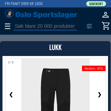
FRI FRAKT OVER KR 1000
GAVEKORT
☰
PRODUKT
LUKK
Produkter (1)
Bruk filter til å spisse søket
1 / 5
Medlem -40%
Medlem -40%
❮
❯