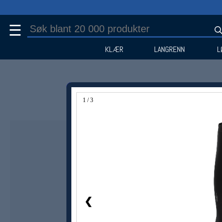
☰
KLÆR
LANGRENN
L
1 / 3
❮