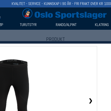
KVALITET - SERVICE - KUNNSKAP I 90 ÅR - FRI FRAKT OVER KR 100
ØP
TURUTSTYR
RANDO/ALPINT
KLATRING
PRODUKT
Produkter (1)
Bruk filter til å spisse søket
❯