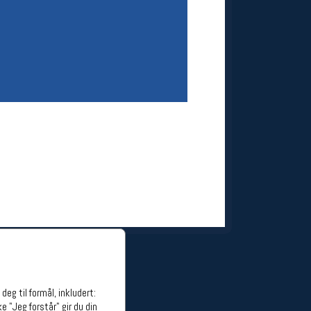
ge stillinger
stillinger
eg til formål, inkludert:
e "Jeg forstår" gir du din