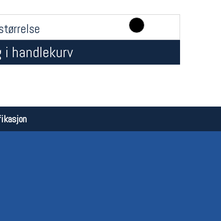
størrelse
 i handlekurv
Åpningstider butikk
Team
ikasjon
Man-Fredag:
11-18
Magasi
Lørdag:
11-16
Medlem