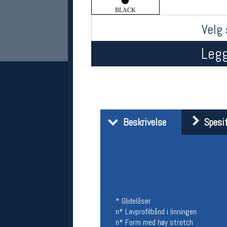
BLACK
Velg 
Legg
Her finner du oss
Beskrivelse
Spesif
Oslo Sportslager
Torggata 20
0183 Oslo
Telefon: 23 32 62 00
(telefontid man-fredag klokken 10-13)
Vis i kart
Om oss
* Glidelåser
Kontakt oss
n* Lavprofilbånd i linningen
n* Form med høy stretch