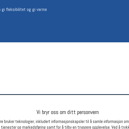
Betingelser
Ledi
 gi fleksibilitet og gi varme
Salgsbetingelser
Ledige 
Personsvernerklæring
Informasjonskapsler
Bærekraft
Org. nr: 976754360
Partnere
Vi bryr oss om ditt personvern
e bruker teknologier, inkludert informasjonskapsler til å samle informasjon om d
 tjenester og markedsføring samt for å tilby en tryggere opplevelse. Ved å trykk