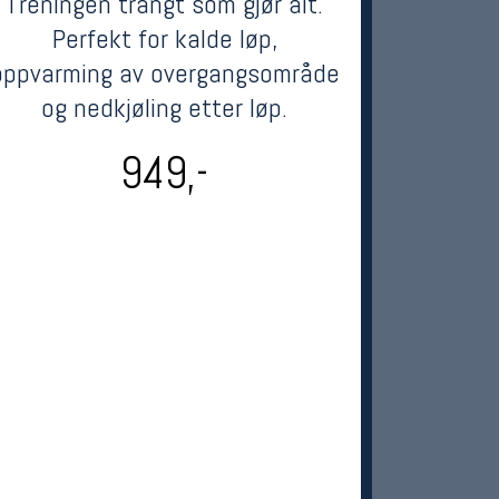
Treningen trangt som gjør alt.
Perfekt for kalde løp,
oppvarming av overgangsområde
og nedkjøling etter løp.
949,-