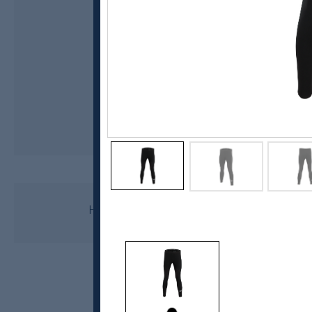
HUUB
HUUB DS Training tights, Unisex
kr 949