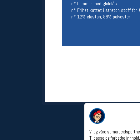
n* Lommer med glidelås
Åpningstider verkstedet
n* Frihet kuttet i stretch stoff for å
n* 12% elastan, 88% polyester
Man-Fredag:
11-18
Lørdag:
11-16
Om verkstedet
For å bestille time må du logge inn i
nettbutikken og trykke på den
nederste blå linjen
Følg oss på
Vi og våre samarbeidspartner
Tilpasse og forbedre innhold,