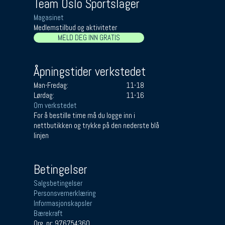
Team Oslo Sportslager
Magasinet
Medlemstilbud og aktiviteter
MELD DEG INN GRATIS
Åpningstider verkstedet
Man-Fredag:
11-18
Lørdag:
11-16
Om verkstedet
For å bestille time må du logge inn i
nettbutikken og trykke på den nederste blå
linjen
Betingelser
Salgsbetingelser
Personsvernerklæring
Informasjonskapsler
Bærekraft
Org. nr: 976754360