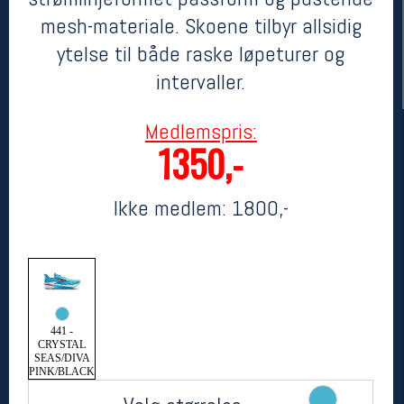
mesh-materiale. Skoene tilbyr allsidig
ytelse til både raske løpeturer og
intervaller.
Medlemspris:
1350,-
Ikke medlem:
1800,-
Her finner du oss
Oslo Sportslager
Torggata 20
0183 Oslo
Telefon: 23 32 62 00
(telefontid man-fredag klokken 10-13)
Vis i kart
441 -
CRYSTAL
Om oss
SEAS/DIVA
Kontakt oss
PINK/BLACK