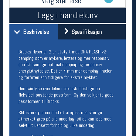
Velg størrelse
Åpningstider butikk
Legg i handlekurv
Man-Fredag:
11-18
Lørdag:
11-16
Beskrivelse
Spesifikasjon
Team Oslo Sportslager
Brooks Hyperion 2 er utstyrt med DNA FLASH v2-
Magasinet
demping som er mykere, lettere og mer responsiv
Medlemstilbud og aktiviteter
enn før som gir optimal demping og responsiv
MELD DEG INN GRATIS
energiutnyttelse. Det er 4 mm mer demping i hælen
og forfoten enn tidligere for ekstra mykhet.
Åpningstider verkstedet
Den sømløse overdelen i teknisk mesh gir en
fleksibel, pustende passform. Og den velkjente gode
Man-Fredag:
11-18
passformen til Brooks.
Lørdag:
11-16
Om verkstedet
Slitesterk gummi med strategisk mønster gir
For å bestille time må du logge inn i
utmerket grep på alle underlag, så du kan løpe med
nettbutikken og trykke på den nederste blå
selvtillit uansett forhold og ulike underlag.
linjen