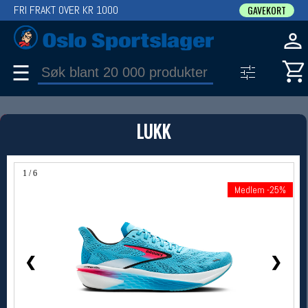
FRI FRAKT OVER KR 1000
GAVEKORT
☰
PRODUKT
LUKK
Produkter (1)
Bruk filter til å spisse søket
1 / 6
Medlem -25%
Medlem -25%
❮
❯