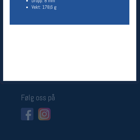
Dropp: 8 mm
Vekt: 178,6 g
Betingelser
Salgsbetingelser
Personsvernerklæring
Informasjonskapsler
Bærekraft
Org. nr: 976754360
Ledige stillinger
Ledige stillinger
Følg oss på