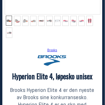
Brooks
Brooks
Hyperion Elite 4, løpesko unisex
Hyperion Elite 4, løpesko unisex
3000,-
1949,-
MEDLEM:
Brooks Hyperion Elite 4 er den nyeste
av Brooks sine konkurransesko.
Hyperion Elite 4 er en sko med