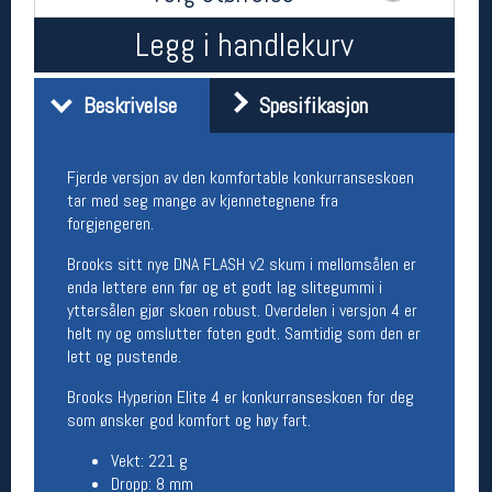
Åpningstider butikk
Legg i handlekurv
Man-Fredag:
11-18
Lørdag:
11-16
Beskrivelse
Spesifikasjon
Team Oslo Sportslager
Fjerde versjon av den komfortable konkurranseskoen
tar med seg mange av kjennetegnene fra
Magasinet
forgjengeren.
Medlemstilbud og aktiviteter
MELD DEG INN GRATIS
Brooks sitt nye DNA FLASH v2 skum i mellomsålen er
enda lettere enn før og et godt lag slitegummi i
yttersålen gjør skoen robust. Overdelen i versjon 4 er
Åpningstider verkstedet
helt ny og omslutter foten godt. Samtidig som den er
Man-Fredag:
11-18
lett og pustende.
Lørdag:
11-16
Brooks Hyperion Elite 4 er konkurranseskoen for deg
Om verkstedet
som ønsker god komfort og høy fart.
For å bestille time må du logge inn i
nettbutikken og trykke på den nederste blå
Vekt: 221 g
linjen
Dropp: 8 mm