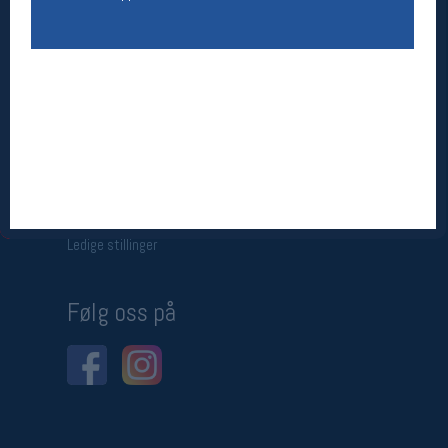
Betingelser
Salgsbetingelser
Personsvernerklæring
Informasjonskapsler
Bærekraft
Org. nr: 976754360
Ledige stillinger
Ledige stillinger
Følg oss på