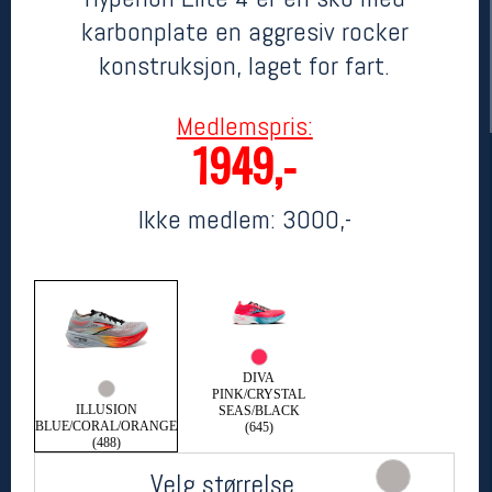
karbonplate en aggresiv rocker
konstruksjon, laget for fart.
Medlemspris:
1949,-
Ikke medlem:
3000,-
Her finner du oss
Oslo Sportslager
Torggata 20
0183 Oslo
Telefon: 23 32 62 00
(telefontid man-fredag klokken 10-13)
DIVA
PINK/CRYSTAL
Vis i kart
ILLUSION
SEAS/BLACK
Om oss
BLUE/CORAL/ORANGE
(645)
(488)
Kontakt oss
Velg størrelse