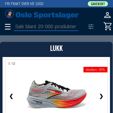
FRI FRAKT OVER KR 1000
GAVEKORT
☰
PRODUKT
LUKK
Produkter (1)
Bruk filter til å spisse søket
1 / 12
Medlem -35%
Medlem -35%
❮
❯