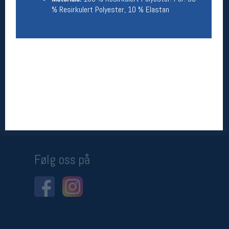
% Resirkulert Polyester, 10 % Elastan
Betingelser
Salgsbetingelser
Personsvernerklæring
Informasjonskapsler
Bærekraft
Org. nr: 976754360
Ledige stillinger
Ledige stillinger
Følg oss på