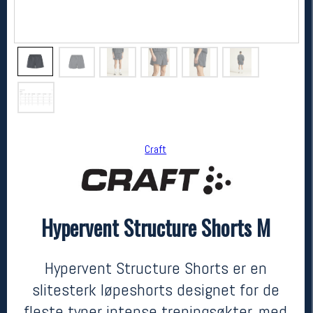
Craft
Craft
Hypervent Structure Shorts M
Hypervent Structure Shorts M
699,-
559,-
MEDLEM:
Hypervent Structure Shorts er en
slitesterk løpeshorts designet for de
fleste typer intense treningsøkter, med