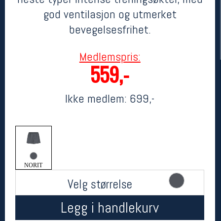
god ventilasjon og utmerket
bevegelsesfrihet.
Medlemspris:
559,-
Ikke medlem:
699,-
Her finner du oss
Oslo Sportslager
Torggata 20
0183 Oslo
Telefon: 23 32 62 00
NORIT
(telefontid man-fredag klokken 10-13)
Vis i kart
Velg størrelse
Om oss
Kontakt oss
Legg i handlekurv