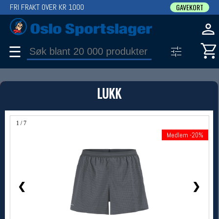
FRI FRAKT OVER KR 1000
GAVEKORT
☰
PRODUKT
LUKK
Produkter (1)
Bruk filter til å spisse søket
1 / 7
Medlem -20%
Medlem -20%
❮
❯