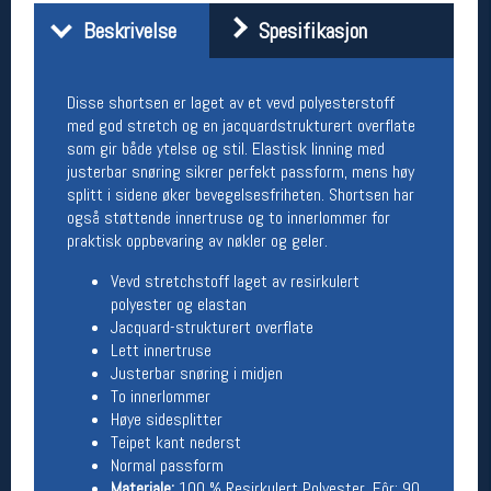
Åpningstider butikk
Beskrivelse
Spesifikasjon
Man-Fredag:
11-18
Lørdag:
11-16
Disse shortsen er laget av et vevd polyesterstoff
med god stretch og en jacquardstrukturert overflate
som gir både ytelse og stil. Elastisk linning med
Team Oslo Sportslager
justerbar snøring sikrer perfekt passform, mens høy
splitt i sidene øker bevegelsesfriheten. Shortsen har
Magasinet
også støttende innertruse og to innerlommer for
Medlemstilbud og aktiviteter
praktisk oppbevaring av nøkler og geler.
MELD DEG INN GRATIS
Vevd stretchstoff laget av resirkulert
polyester og elastan
Åpningstider verkstedet
Jacquard-strukturert overflate
Lett innertruse
Man-Fredag:
11-18
Justerbar snøring i midjen
Lørdag:
11-16
To innerlommer
Om verkstedet
Høye sidesplitter
For å bestille time må du logge inn i
Teipet kant nederst
nettbutikken og trykke på den nederste blå
linjen
Normal passform
Materiale:
100 % Resirkulert Polyester. Fôr: 90