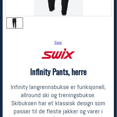
Swix
Infinity Pants, herre
Swix
Infinity Pants, herre
1400,-
840,-
Infinity langrennsbukse er funksjonell,
MEDLEM:
allround ski og treningsbukse.
Skibuksen har et klassisk design som
passer til de fleste jakker og varer i