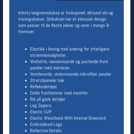
Åpningstider butikk
Infinity langrennsbukse er funksjonell, allround ski og
Man-Fredag:
11-18
treningsbukse. Skibuksen har et klassisk design
Lørdag:
11-16
som passer til de fleste jakker og varer i mange år
fremover.
Team Oslo Sportslager
Elastikk i linning med snøring for ytterligere
strammemuligheter.
Magasinet
Vindtette, vannavvisende og pustende front
Medlemstilbud og aktiviteter
paneler med membran.
MELD DEG INN GRATIS
Ventilerende, vindavvisende mikrofiber paneler.
Stretchpaneler bak.
Refleksdetaljer.
Åpningstider verkstedet
Doble frontlommer med meshfor.
Man-Fredag:
11-18
Rik på gode detaljer.
Lørdag:
11-16
Leg Zippers
Om verkstedet
Elastic Cuff
For å bestille time må du logge inn i
Elastic Waistband With Internal Drawcord
nettbutikken og trykke på den nederste blå
Embroidered Logo
linjen
Reflective Details