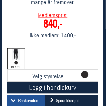
mange år fremover.
Medlemspris:
840,-
Ikke medlem:
1400,-
Her finner du oss
Oslo Sportslager
Torggata 20
BLACK
0183 Oslo
Velg størrelse
Telefon: 23 32 62 00
(telefontid man-fredag klokken 10-13)
Legg i handlekurv
Vis i kart
Om oss
Kontakt oss
Beskrivelse
Spesifikasjon