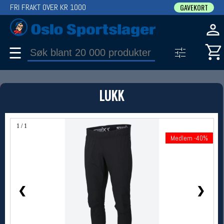
FRI FRAKT OVER KR 1000
GAVEKORT
☰
PRODUKT
LUKK
Produkter (1)
Bruk filter til å spisse søket
1 / 1
Medlem -40%
Medlem -40%
❮
❯