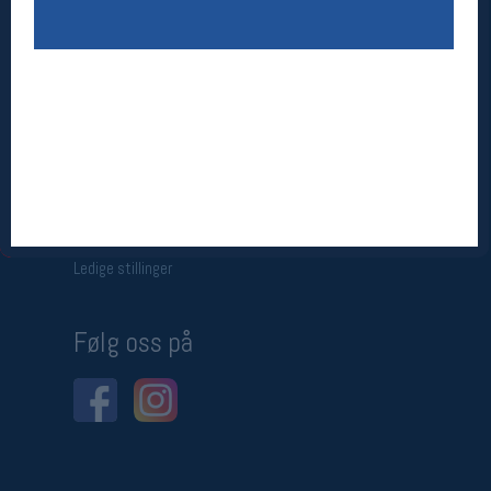
Betingelser
Salgsbetingelser
Personsvernerklæring
Informasjonskapsler
Bærekraft
Org. nr: 976754360
Ledige stillinger
Ledige stillinger
Følg oss på