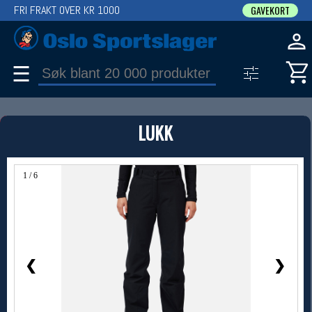
FRI FRAKT OVER KR 1000
GAVEKORT
☰
PRODUKT
LUKK
Produkter (1)
Bruk filter til å spisse søket
1 / 6
❮
❯