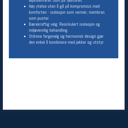
alpinsenteret som på fjellturen.
Høy ytelse uten å gå på kompromiss med
Betingelser
komforten - isolasjon som varmer, membran
som puster.
Salgsbetingelser
Bærekraftig valg: Resirkulert isolasjon og
Personsvernerklæring
miljøvennlig behandling.
Informasjonskapsler
Stilrene fargevalg og harmonisk design gjør
Bærekraft
den enkel å kombinere med jakker og utstyr.
Org. nr: 976754360
Ledige stillinger
Ledige stillinger
Følg oss på