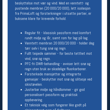
beskyttelse mot vær og vind. Med en vanntett- og
Åpningstider butikk
pustende membran (20 000/20 000), lett isolasjon
Man-Fredag:
11-18
fra PrimaLoft og forsterkninger i utsatte partier, er
Lørdag:
11-16
buksene klare for krevende forhold.
Regular fit - klassisk passform med komfort
rundt midje og lår, samt rom for lag-på-lag.
Team Oslo Sportslager
Vanntett membran 20 000/20 000 - holder deg
Magasinet
tørr selv i tung snø og regn.
Medlemstilbud og aktiviteter
Fullt teipede sømmer - for beste tetthet mot
MELD DEG INN GRATIS
vind, snø og regn.
PFC-fri DWR-behandling - avviser lett snø og
regn uten bruk av skadelige fluorkarboner.
Åpningstider verkstedet
Forsterkede mansjetter og integrerte
gamasjer - beskytter mot snø og slitasje ved
Man-Fredag:
11-18
skistøvelen.
Lørdag:
11-16
Om verkstedet
Justerbar midje og håndlommer - gir god
For å bestille time må du logge inn i
personalisert passform og praktisk
nettbutikken og trykke på den nederste blå
oppbevaring.
linjen
Et teknisk valg som fungerer like godt på