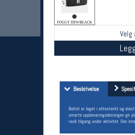
FOGGY DEW/BLACK
Velg 
Legg
Her finner du oss
Oslo Sportslager
Torggata 20
Beskrivelse
Spesif
0183 Oslo
Telefon: 23 32 62 00
(telefontid man-fredag klokken 10-13)
Beltet er laget i slitesterkt og el
Vis i kart
smarte oppbevaringsløsningen gir pla
Om oss
rask tilgang under aktivitet. Den in
Kontakt oss