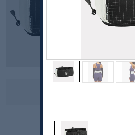
Millet
Intensepro Belt, unisex
700,-
560,-
MEDLEM: