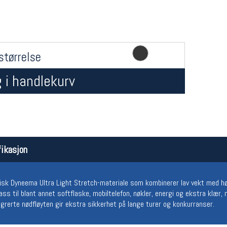
størrelse
 i handlekurv
Åpningstider butikk
Team
Man-Fredag:
11-18
Magasi
Lørdag:
11-16
Medlem
ikasjon
astisk Dyneema Ultra Light Stretch-materiale som kombinerer lav vekt med h
ss til blant annet softflaske, mobiltelefon, nøkler, energi og ekstra klær
tegrerte nødfløyten gir ekstra sikkerhet på lange turer og konkurranser.