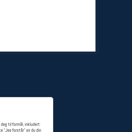
ge stillinger
stillinger
eg til formål, inkludert:
e "Jeg forstår" gir du din