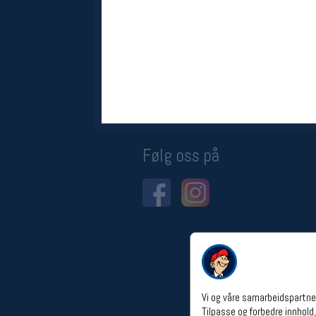
Åpningstider verkstedet
Man-Fredag:
11-18
Lørdag:
11-16
Om verkstedet
For å bestille time må du logge inn i
nettbutikken og trykke på den
nederste blå linjen
Følg oss på
Vi og våre samarbeidspartner
Tilpasse og forbedre innhold,