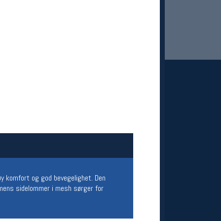
 Oslo Sportslager
net
stilbud og aktiviteter
MELD DEG INN GRATIS
øy komfort og god bevegelighet. Den
, mens sidelommer i mesh sørger for