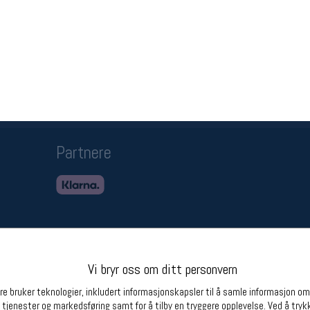
Betingelser
Ledi
Salgsbetingelser
Ledige 
Personsvernerklæring
Informasjonskapsler
Bærekraft
Org. nr: 976754360
Partnere
Vi bryr oss om ditt personvern
e bruker teknologier, inkludert informasjonskapsler til å samle informasjon om d
 tjenester og markedsføring samt for å tilby en tryggere opplevelse. Ved å trykk