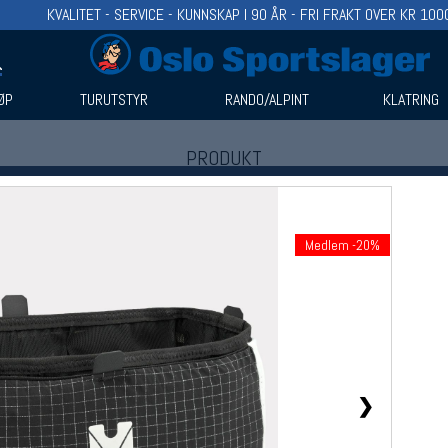
KVALITET - SERVICE - KUNNSKAP I 90 ÅR - FRI FRAKT OVER KR 100
ØP
TURUTSTYR
RANDO/ALPINT
KLATRING
PRODUKT
Produkter (1)
Bruk filter til å spisse søket
Medlem -20%
❯