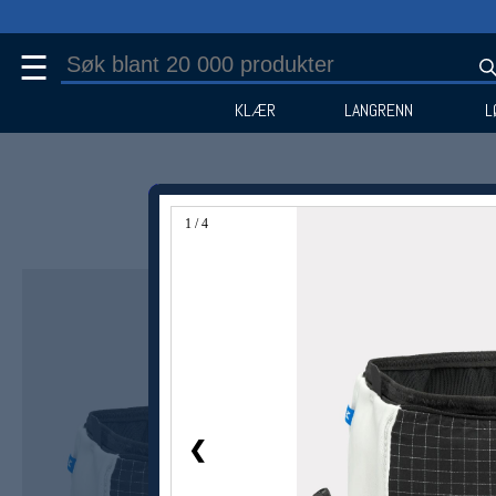
☰
KLÆR
LANGRENN
L
1 / 4
Medlem -20%
❮